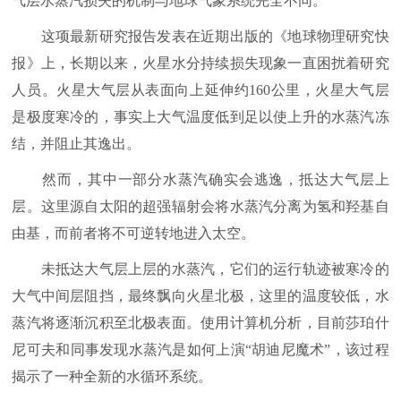
气层水蒸汽损失的机制与地球气象系统完全不同。
这项最新研究报告发表在近期出版的《地球物理研究快
报》上，长期以来，火星水分持续损失现象一直困扰着研究
人员。火星大气层从表面向上延伸约160公里，火星大气层
是极度寒冷的，事实上大气温度低到足以使上升的水蒸汽冻
结，并阻止其逸出。
然而，其中一部分水蒸汽确实会逃逸，抵达大气层上
层。这里源自太阳的超强辐射会将水蒸汽分离为氢和羟基自
由基，而前者将不可逆转地进入太空。
未抵达大气层上层的水蒸汽，它们的运行轨迹被寒冷的
大气中间层阻挡，最终飘向火星北极，这里的温度较低，水
蒸汽将逐渐沉积至北极表面。使用计算机分析，目前莎珀什
尼可夫和同事发现水蒸汽是如何上演“胡迪尼魔术”，该过程
揭示了一种全新的水循环系统。