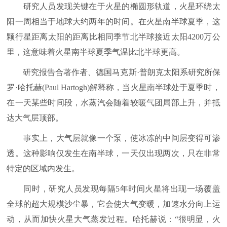
研究人员发现关键在于火星的椭圆形轨道，火星环绕太
阳一周相当于地球大约两年的时间。在火星南半球夏季，这
颗行星距离太阳的距离比相同季节北半球接近太阳4200万公
里，这意味着火星南半球夏季气温比北半球更高。
研究报告合著作者、德国马克斯·普朗克太阳系研究所保
罗·哈托赫(Paul Hartogh)解释称，当火星南半球处于夏季时，
在一天某些时间段，水蒸汽会随着较暖气团局部上升，并抵
达大气层顶部。
事实上，大气层就像一个泵，使冰冻的中间层变得可渗
透。这种影响仅发生在南半球，一天仅出现两次，只在非常
特定的区域内发生。
同时，研究人员发现每隔5年时间火星将出现一场覆盖
全球的超大规模沙尘暴，它会使大气变暖，加速水分向上运
动，从而加快火星大气蒸发过程。哈托赫说：“很明显，火