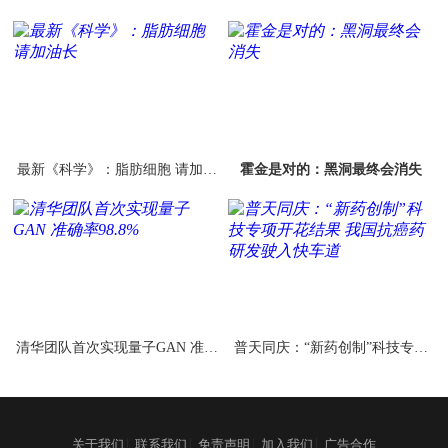
癌多组学图谱
不值
最新《科学》：脂肪细胞 请加油
霍金是对的：黑洞最终会消失
长
清华团队首次实现量子GAN 准确
普天同庆：“新药创制”科技专项
率98.8%
开花结果 我国抗癌药研发驶入快
车道
|
|
|
|
关于我们
联系我们
免责声明
加入我们
广告合作