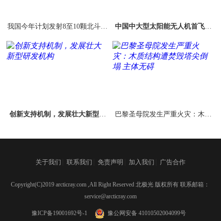
我国今年计划发射8至10颗北斗导
中国中大型太阳能无人机首飞成
航卫星
功 性能强悍将开放5G合作
创新支持机制，发展壮大新型研
巴黎圣母院发生严重火灾：木质
发机构
结构遭焚毁塔尖倒塌 主体无碍
|
|
|
|
关于我们
联系我们
免责声明
加入我们
广告合作
Copyright(C)2019 arcticray.com ,All Right Reserved 北极光 版权所有 联系邮箱：
service@arcticray.com
豫ICP备19001692号-1
豫公网安备 41010502004099号