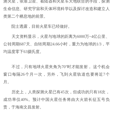
测火星，依靠卫星、着陆器和火星车天地联合的手段，探测
生命信息、研究宇宙和天体环境科学以及探讨改造和建立人
类第二个栖息地的前景。
院士透露，目前火星车已经做好。
天文资料显示，火星与地球的距离为6000万~4亿公里、
公转周期687天、自转周期24.66小时，重力为地球的1/3，平
均温度零下63摄氏度。
不过，只有地球火星夹角为70°时才能发射， 这个机会
窗口每隔26个月一次，另外，飞到火星轨道也要将近7个
月。
历史上，人类探测火星已有45次，但成功的只有18次，
成功率仅40%。预计中国火星任务将由大火箭长征五号负
责，于海南文昌发射。