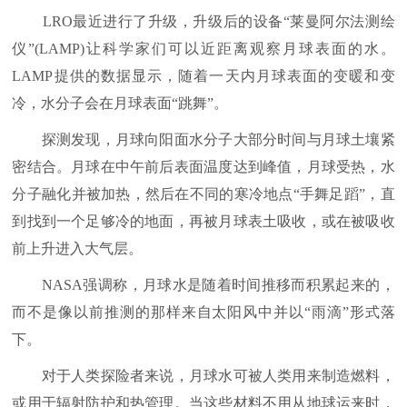
LRO最近进行了升级，升级后的设备“莱曼阿尔法测绘
仪”(LAMP)让科学家们可以近距离观察月球表面的水。
LAMP提供的数据显示，随着一天内月球表面的变暖和变
冷，水分子会在月球表面“跳舞”。
探测发现，月球向阳面水分子大部分时间与月球土壤紧
密结合。月球在中午前后表面温度达到峰值，月球受热，水
分子融化并被加热，然后在不同的寒冷地点“手舞足蹈”，直
到找到一个足够冷的地面，再被月球表土吸收，或在被吸收
前上升进入大气层。
NASA强调称，月球水是随着时间推移而积累起来的，
而不是像以前推测的那样来自太阳风中并以“雨滴”形式落
下。
对于人类探险者来说，月球水可被人类用来制造燃料，
或用于辐射防护和热管理。当这些材料不用从地球运来时，