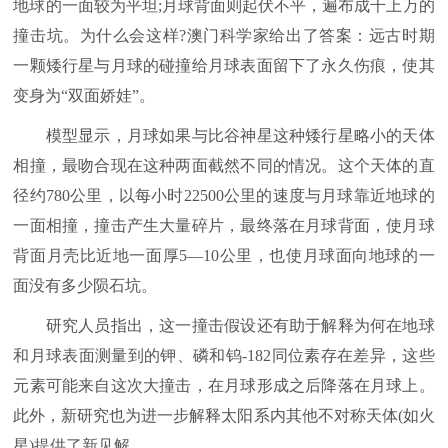
地球的一面较为平坦;月球背面则起伏不平，遍布成千上万的
撞击坑。为什么会这样?澳门科学家给出了答案：远古时期
一颗矮行星与月球的碰撞给月球表面留下了永久伤痕，使其
变身为“双面娇娃”。
模型显示，月球如果与比谷神星这种矮行星略小的天体
相撞，最吻合现在这种两面截然不同的情况。这个天体的直
径约780公里，以每小时22500公里的速度与月球靠近地球的
一面相撞，撞击产生大量碎片，最终落在月球背面，使月球
背面月壳比近地一面厚5—10公里，也使月球面向地球的一
面没有多少陨石坑。
研究人员指出，这一撞击假设还有助于解释为何在地球
和月球表面测量到的钾、磷和钨-182同位素存在差异，这些
元素可能来自这次大撞击，在月球形成之后降落在月球上。
此外，新研究也为进一步解释太阳系内其他不对称天体(如火
星)提供了新见解。