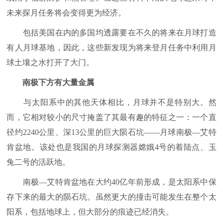
未来探月任务将会变得更为经济。
包括美国在内的多国均透露要在不久的将来在月球打造
有人月球基地，因此，这些新发现为将来登月任务中利用月
球土壤之水打开了大门。
南极下方有大量金属
与太阳系中的其他天体相比，月球并不是特别大。然
而，它相对较小的尺寸掩盖了其最有趣的特征之一：一个直
径约2240公里、深13公里的巨大陨石坑——月球南极—艾特
肯盆地。该处也是我国的月球探测器嫦娥4号的着陆点、玉
兔二号的活跃地。
南极—艾特肯盆地在大约40亿年前形成，是太阳系中保
存下来的最大的陨石坑。虽然更大的撞击可能发生在整个太
阳系，包括地球上，但大部分的痕迹已经消失。