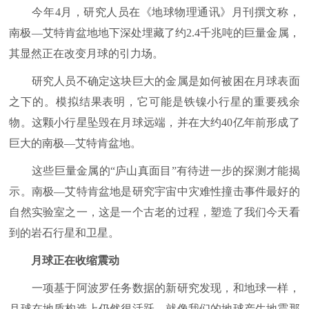
今年4月，研究人员在《地球物理通讯》月刊撰文称，
南极—艾特肯盆地地下深处埋藏了约2.4千兆吨的巨量金属，
其显然正在改变月球的引力场。
研究人员不确定这块巨大的金属是如何被困在月球表面
之下的。模拟结果表明，它可能是铁镍小行星的重要残余
物。这颗小行星坠毁在月球远端，并在大约40亿年前形成了
巨大的南极—艾特肯盆地。
这些巨量金属的“庐山真面目”有待进一步的探测才能揭
示。南极—艾特肯盆地是研究宇宙中灾难性撞击事件最好的
自然实验室之一，这是一个古老的过程，塑造了我们今天看
到的岩石行星和卫星。
月球正在收缩震动
一项基于阿波罗任务数据的新研究发现，和地球一样，
月球在地质构造上仍然很活跃，就像我们的地球产生地震那