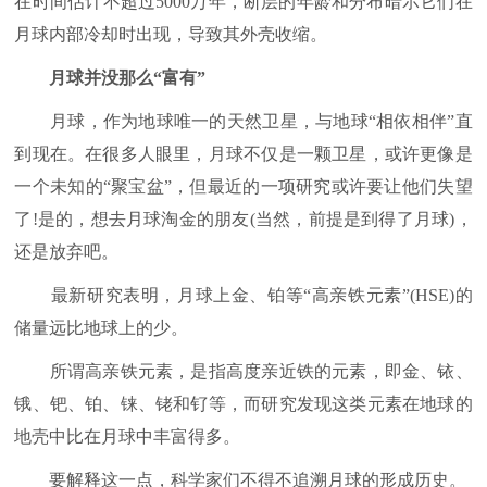
在时间估计不超过5000万年，断层的年龄和分布暗示它们在
月球内部冷却时出现，导致其外壳收缩。
月球并没那么“富有”
月球，作为地球唯一的天然卫星，与地球“相依相伴”直
到现在。在很多人眼里，月球不仅是一颗卫星，或许更像是
一个未知的“聚宝盆”，但最近的一项研究或许要让他们失望
了!是的，想去月球淘金的朋友(当然，前提是到得了月球)，
还是放弃吧。
最新研究表明，月球上金、铂等“高亲铁元素”(HSE)的
储量远比地球上的少。
所谓高亲铁元素，是指高度亲近铁的元素，即金、铱、
锇、钯、铂、铼、铑和钌等，而研究发现这类元素在地球的
地壳中比在月球中丰富得多。
要解释这一点，科学家们不得不追溯月球的形成历史。