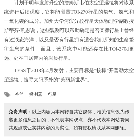
计划于明年发射升空的詹姆斯韦伯太空望远镜将对该系
统进行后续观察，它将能测量TOI-270行星的氧气、氢气和
一氧化碳的成分。加州大学河滨分校行星天体物理学副教授
斯蒂芬·凯恩说，这些观测可以帮助确定是否某颗行星上曾经
有过液态海洋，以及是否有行星拥有适合我们所知的生命繁
衍生息的条件。而且，该系统中可能还存在比TOI-270d更
远、处在宜居带内的岩质行星。
TESS于2018年4月发射，主要目标是“接棒”开普勒太空
望远镜，搜寻太阳系外的“美丽新世界”。
苔丝
探测器
行星
免责声明：
以上内容为本网转自其它媒体，相关信息仅为传
递更多信息之目的，不代表本网观点、亦不代表本网站赞同
其观点或证实其内容的真实性。如有侵权请联系本网删除。