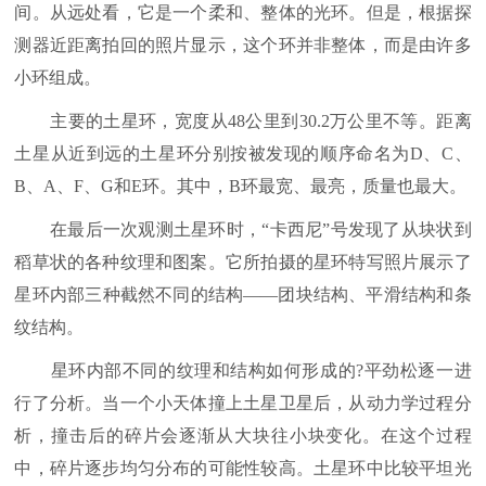
间。从远处看，它是一个柔和、整体的光环。但是，根据探
测器近距离拍回的照片显示，这个环并非整体，而是由许多
小环组成。
主要的土星环，宽度从48公里到30.2万公里不等。距离
土星从近到远的土星环分别按被发现的顺序命名为D、C、
B、A、F、G和E环。其中，B环最宽、最亮，质量也最大。
在最后一次观测土星环时，“卡西尼”号发现了从块状到
稻草状的各种纹理和图案。它所拍摄的星环特写照片展示了
星环内部三种截然不同的结构——团块结构、平滑结构和条
纹结构。
星环内部不同的纹理和结构如何形成的?平劲松逐一进
行了分析。当一个小天体撞上土星卫星后，从动力学过程分
析，撞击后的碎片会逐渐从大块往小块变化。在这个过程
中，碎片逐步均匀分布的可能性较高。土星环中比较平坦光