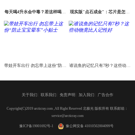
每天喝4升水会中毒？若这样喝水
现实版"点石成金"：芯片是怎样
真有可能致命
从沙子炼成的？
带娃开车出行 勿忘带上这份“防止
谁说鱼的记忆只有7秒？这些动物
宝宝晕车”小贴士
竟比人记性好
|
|
|
|
关于我们
联系我们
免责声明
加入我们
广告合作
Copyright(C)2019 arcticray.com ,All Right Reserved 北极光 版权所有 联系邮箱：
service@arcticray.com
豫ICP备19001692号-1
豫公网安备 41010502004099号