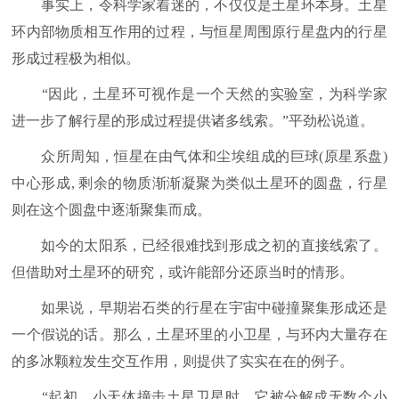
事实上，令科学家着迷的，不仅仅是土星环本身。土星
环内部物质相互作用的过程，与恒星周围原行星盘内的行星
形成过程极为相似。
“因此，土星环可视作是一个天然的实验室，为科学家
进一步了解行星的形成过程提供诸多线索。”平劲松说道。
众所周知，恒星在由气体和尘埃组成的巨球(原星系盘)
中心形成, 剩余的物质渐渐凝聚为类似土星环的圆盘，行星
则在这个圆盘中逐渐聚集而成。
如今的太阳系，已经很难找到形成之初的直接线索了。
但借助对土星环的研究，或许能部分还原当时的情形。
如果说，早期岩石类的行星在宇宙中碰撞聚集形成还是
一个假说的话。那么，土星环里的小卫星，与环内大量存在
的多冰颗粒发生交互作用，则提供了实实在在的例子。
“起初，小天体撞击土星卫星时，它被分解成无数个小