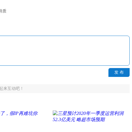
特质
发 布
起来互动吧！