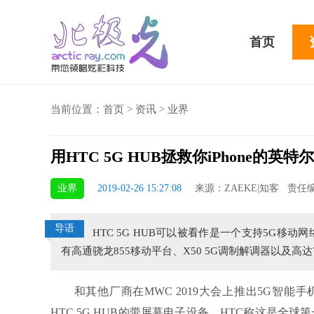
首页
当前位置：
首页
>
资讯
>
业界
用HTC 5G HUB拯救你iPhone的英特
5 Plus横扫千军！黑鲨游戏手机2 Pro评测：
华为MateBook 13 20
业界
2019-02-26 15:27:08
来源：ZAEKE|知客 责任
小时不烫手
屏
导语
HTC 5G HUB可以被看作是一个支持5G移动
有高通骁龙855移动平台、X50 5G调制解调器以及高达76
和其他厂商在MWC 2019大会上推出5G智能手机
HTC 5G HUB的带屏幕电子设备。HTC称这是全