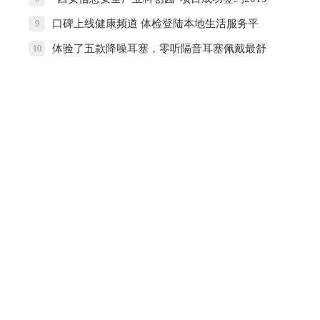
西安市长安区投资环境推介会
口碑上线健康频道 体检登陆本地生活服务平
9
台
体验了五款降噪耳塞，零听隔音耳塞佩戴最舒
10
适