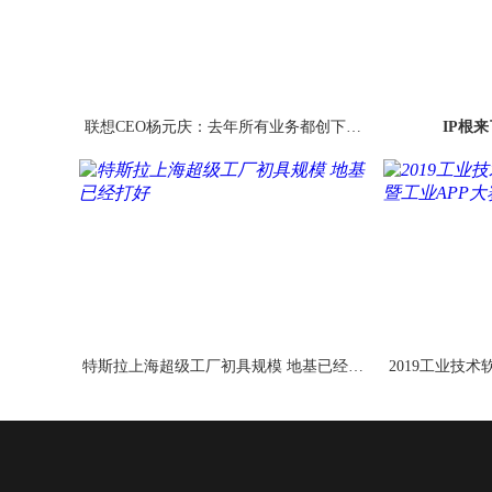
联想CEO杨元庆：去年所有业务都创下历
IP根
史最好成绩 PC重
特斯拉上海超级工厂初具规模 地基已经打
2019工业技
好
APP