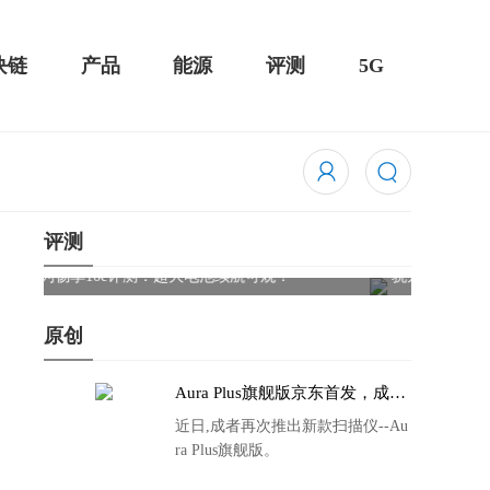
块链
产品
能源
评测
5G
评测
骁龙855 Plus横扫千军！黑鲨游戏手机2 Pro评测：
华为Mat
吃鸡半小时不烫手
屏
原创
Aura Plus旗舰版京东首发，成者
生态链再添扫描仪新成员
近日,成者再次推出新款扫描仪--Au
ra Plus旗舰版。