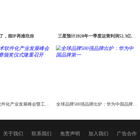
来了，假IP再难坑你
三星预计2020年一季度运营利润52.3亿美
元 略超市场预期
术软件化产业发展峰会暨工业
全球品牌500强品牌出炉：华为中国品牌第
大赛颁奖仪式隆重召开
一
关于我们
|
联系我们
|
免责声明
|
加入我们
|
广告合作