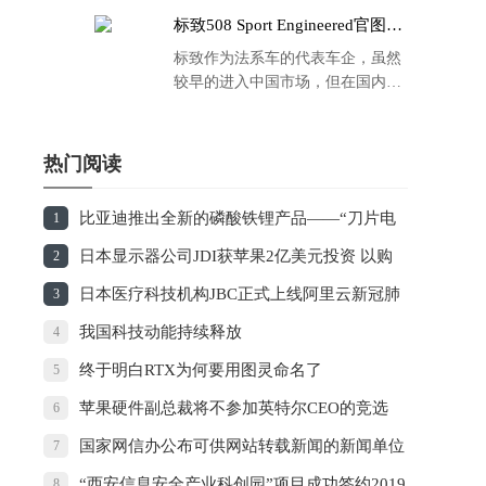
标致508 Sport Engineered官图发
布：马力500匹 百公里4.3秒！
标致作为法系车的代表车企，虽然
较早的进入中国市场，但在国内的
品牌运营方面同大众、丰田等头部
车企存在一定的差距，导致如今销
量也是每况愈下，在国内车市的存
热门阅读
在感也越来越弱。
比亚迪推出全新的磷酸铁锂产品——“刀片电
1
池”
日本显示器公司JDI获苹果2亿美元投资 以购
2
买屏幕方式支付
日本医疗科技机构JBC正式上线阿里云新冠肺
3
炎AI诊断技术
我国科技动能持续释放
4
终于明白RTX为何要用图灵命名了
5
苹果硬件副总裁将不参加英特尔CEO的竞选
6
国家网信办公布可供网站转载新闻的新闻单位
7
名单
“西安信息安全产业科创园”项目成功签约2019
8