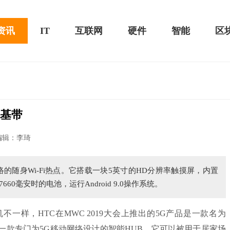
资讯
IT
互联网
硬件
智能
区
尔基带
20款评测：超值的2K触控全面
华为畅享10e评测：超大电池续航可观！
编辑：李琦
网络的随身Wi-Fi热点。它搭载一块5英寸的HD分辨率触摸屏，内置
60毫安时的电池，运行Android 9.0操作系统。
不一样，HTC在MWC 2019大会上推出的5G产品是一款名为
球第一款专门为5G移动网络设计的智能HUB，它可以被用于居家场