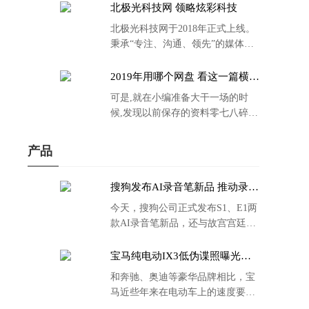
北极光科技网 领略炫彩科技
北极光科技网于2018年正式上线。
秉承“专注、沟通、领先”的媒体理
念。
2019年用哪个网盘 看这一篇横评
就够了
可是,就在小编准备大干一场的时
候,发现以前保存的资料零七八碎,
散乱不堪;如何把他们放到同一网盘
里规规矩矩地归纳备份起来,就成为
产品
了新年选择的重中之重。
搜狗发布AI录音笔新品 推动录音
笔行业智能化进程
今天，搜狗公司正式发布S1、E1两
款AI录音笔新品，还与故宫宫廷文
化合作推出了S1和C1 Pro两款产品
的故宫宫廷联名款。
宝马纯电动IX3低伪谍照曝光：
封闭式双肾格栅 续航超400KM
和奔驰、奥迪等豪华品牌相比，宝
马近些年来在电动车上的速度要慢
了不少。