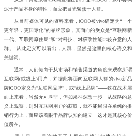
泥于产品本身的特性，而应把目光聚焦于人群。
从目前媒体可见的资料来看，iQOO被vivo确定为“一个
更年轻，更国际化”的品牌形象，其面向的受众是“互联网新
一代、互联网原住民”和“对科技、对极致性能比较在意的人
群。”从此定义可以看出，人群，显然是这里的核心语义和
关键词。
通常，人们倾向于从市场和销售渠道的角度来观察所谓
互联网(或线上)用户，并据此将面向互联网人群的vivo新品
牌iQOO定义为“互联网品牌”，或“线上品牌”——这在战术层
面上来看，当然无可厚非，但如果往深想一步，从战略的意
义上观察，则对互联网用户的获取，就不能局限在单纯的推
销行为上，而应该着眼于品牌认知的建立，这才是其核心价
值所在。