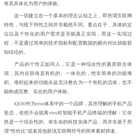
将其具体化为用户的体验。
这一切建立在一个基本的理念认知之上，即所谓互联网
特性，与线下特性之间并非截然不同。要点在于，具体的定
位以及个性化的用户需求是否能真正实现，而这一实现过
程，不是通过简单的技术指标和配置数据的横向对比就能获
知结论的。
产品的个性正如同人，它是一种综合性的素质联合体
现，其内在联络是有机的、一体化的，绝非简单的功能堆
积。堆积起来的功能永远无法整合为一个有机的活体，也不
能构成完整、实在的用户体验。
iQOO作为vivo体系中的一个品牌，其所理解的手机产品
形态，依然不会脱离vivo对智能手机产品终端的理解：它依
然是一个综合性的、有生命的科技实体产品，而并非基于所
谓“性价比”或者其他肤浅互联网符号的简单素材拼凑。