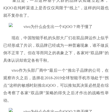
重点是，一旦这种基于人群的品牌认知建立起来，
iQOO在纯粹渠道上是否仅仅局限于“线上”，这样的问题也
就不复存在了。
现在，中国智能手机的头部大厂们在双品牌运作上似乎
已经形成了共识，双品牌已经成为一种普遍现象，谁不做反
倒不正常了。但在等而同之的表象之下，各家对“双品牌”的
具体认识却肯定各有千秋。
vivo作为头部厂商中“最后一个”推出子品牌的公司，在
观察许久之后，选择在2018-2019全球智能手机市场处于“拐
点”这样的敏感时刻推出iQOO，可以推知其决策必然是在综
合考察了各家“双品牌”策略的得失之后才作出的战略性举
动。