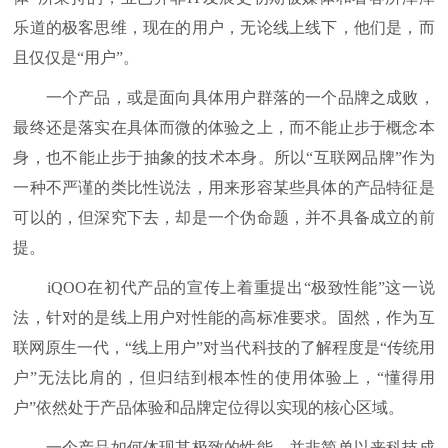
乐道的极客思维，现在的用户，无论线上线下，他们是，而
且仅仅是“用户”。
一个产品，或是面向具体用户群落的一个品牌之成败，
最终还是落实在具体而微的体验之上，而不能止步于概念本
身，也不能止步于抽象的技术本身。所以“互联网品牌”作为
一种不严谨的类比性说法，用来形容某些具体的产品特征是
可以的，但深究下去，却是一个伪命题，并不具备成立的前
提。
iQOO在初代产品的宣传上着重提出“极致性能”这一说
法，针对的是线上用户对性能的高标准要求。固然，作为互
联网原生一代，“线上用户”对当代科技的了解程度是“传统用
户”无法比肩的，但归结到根本性的使用体验上，“懂得用
户”依然处于产品体验和品牌定位得以实现的核心区域。
一个产品如何体现其极致的性能，并非简单以来科技成