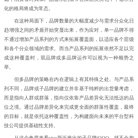
化的格局将成为常态。
在这种局面下，品牌数量的大幅度减少与需求分众化日
趋增强之间的矛盾开始突显出来，作为应对，单一品牌不得
不通过增加产品系列的方式来拓展覆盖面，以适应各个层级
和各个分众领域的需求。而当产品系列的拓展依然不足以完
成这种覆盖时，双品牌或多品牌运作可以视为一种顺势之
举。
但多品牌的策略在内在逻辑上有其特殊之处。与产品系
列不同，品牌或子品牌的建立并非基于纯粹的出货量考虑，
而是指向人群或群落，指向仅依靠产品差异化无法抵达的品
位之境。通过品牌差异化来完成更全面的群落性覆盖，最终
的目标，就是依托这种覆盖性，为构建面向未来的平台型科
技公司提供基础性支持。
从这个角度来看vivo新近推出的子品牌iQOO，就不会拘