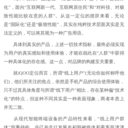
化”，面向“互联网新一代、互联网原住民”和“对科技、对极
致性能比较在意的人群”。从这一定位的措辞来看，无论
是“国际化”还是“极致性能”，其实在纯粹技术层面其实是无
法定义的，可以将其视为一种广告用语。
具体到真实的产品，上述一切技术指标，最终必须实现
为用户的真实感知和使用体验，才能在就此在“人群”中获得
一种具体化的存在感。这一点，对品牌的构建至关重要。
就iQOO定位而言，所谓“线上用户”(无论你如何称呼他
们)，他们所关注的焦点，依然是手机产品的综合使用体验，
只不过其具体角度与所谓“线下用户”相比，存在某种偏“技术
化”的特点，但这种不同其实是一种表面现象，两者本质上
并无二致。
从现代智能终端设备的产品特性来看，“线上用户群
体”所秉持的，业已并非IT发展史初期被媒体和看客所津津