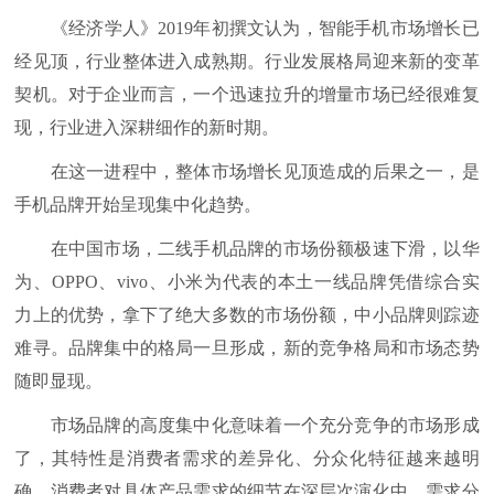
《经济学人》2019年初撰文认为，智能手机市场增长已
经见顶，行业整体进入成熟期。行业发展格局迎来新的变革
契机。对于企业而言，一个迅速拉升的增量市场已经很难复
现，行业进入深耕细作的新时期。
在这一进程中，整体市场增长见顶造成的后果之一，是
手机品牌开始呈现集中化趋势。
在中国市场，二线手机品牌的市场份额极速下滑，以华
为、OPPO、vivo、小米为代表的本土一线品牌凭借综合实
力上的优势，拿下了绝大多数的市场份额，中小品牌则踪迹
难寻。品牌集中的格局一旦形成，新的竞争格局和市场态势
随即显现。
市场品牌的高度集中化意味着一个充分竞争的市场形成
了，其特性是消费者需求的差异化、分众化特征越来越明
确，消费者对具体产品需求的细节在深层次演化中，需求分