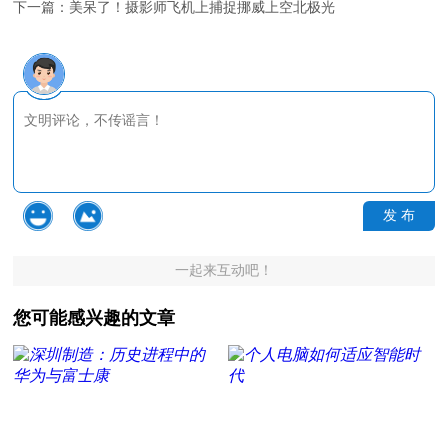
下一篇：
美呆了！摄影师飞机上捕捉挪威上空北极光
发 布
一起来互动吧！
您可能感兴趣的文章