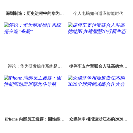
深圳制造：历史进程中的华为与
个人电脑如何适应智能时代
富士康
评论：华为研发操作系统是在
捷停车支付宝联合入驻高德地图
造“备胎”
共建智慧出行新生态
iPhone 内部员工透露：因性能问
众媒体争相报道浙江杰豹2020全
题而屏蔽北斗导航
球营销战略合作大会