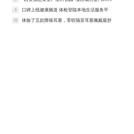
西安市长安区投资环境推介会
口碑上线健康频道 体检登陆本地生活服务平
9
台
体验了五款降噪耳塞，零听隔音耳塞佩戴最舒
10
适