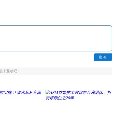
发 布
起来互动吧！