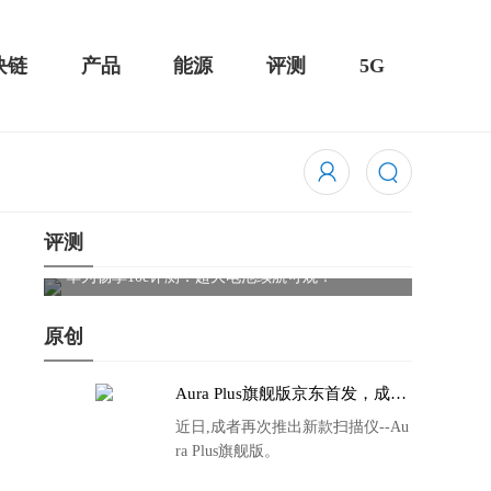
块链
产品
能源
评测
5G
评测
触控全面
华为畅享10e评测：超大电池续航可观！
骁龙85
吃鸡半
原创
Aura Plus旗舰版京东首发，成者
生态链再添扫描仪新成员
近日,成者再次推出新款扫描仪--Au
ra Plus旗舰版。