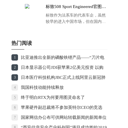
标致508 Sport Engineered官图发
布：马力500匹 百公里4.3秒！
标致作为法系车的代表车企，虽然
较早的进入中国市场，但在国内的
品牌运营方面同大众、丰田等头部
车企存在一定的差距，导致如今销
量也是每况愈下，在国内车市的存
热门阅读
在感也越来越弱。
比亚迪推出全新的磷酸铁锂产品——“刀片电
1
池”
日本显示器公司JDI获苹果2亿美元投资 以购
2
买屏幕方式支付
日本医疗科技机构JBC正式上线阿里云新冠肺
3
炎AI诊断技术
我国科技动能持续释放
4
终于明白RTX为何要用图灵命名了
5
苹果硬件副总裁将不参加英特尔CEO的竞选
6
国家网信办公布可供网站转载新闻的新闻单位
7
名单
“西安信息安全产业科创园”项目成功签约2019
8