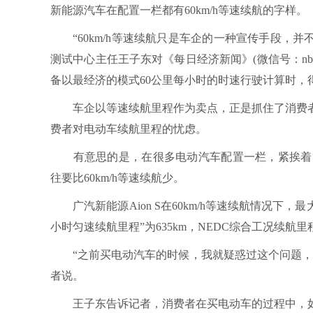
新能源汽车在配置一栏都有60km/h等速续航的字样。
“60km/h等速续航只是车企的一种宣传手段，并
测试中心主任王子东对《每日经济新闻》(微信号：nbdn
备以最经济的模式60公里每小时的时速行驶计算时，
车企以等速续航里程作为卖点，正是抓住了消费者
费者对电动车续航里程的忧虑。
有意思的是，在很多电动汽车配置一栏，紧挨着“60k
往要比60km/h等速续航少。
广汽新能源Aion S在60km/h等速续航情况下，最大续航
小时匀速续航里程”为635km，NEDC综合工况续航里程
“之前买电动汽车的时候，我就疑惑过这个问题，店
者说。
王子东告诉记者，消费者在买电动车的过程中，如