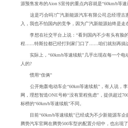
源预售发布的Aion S宣传的重点内容就是“60km/h等速
这是巧合吗?广汽新能源汽车有限公司总经理古惠
入，我也不怕国内的竞争，因为广汽新能源始终是走
李想在社交平台上说：“看到国内不少有头有脸的汽
程……特斯拉都已经打到家门口了……咱们就别再搞
实际上，“60km/h等速续航”几乎出现在每一个电
人的?
惯用“伎俩”
公开炮轰电动车企“60km等速续航”，有人说，
网，理想智造ONE号称“没有里程焦虑”，提供超过7
标榜的“60km/h等速续航”不同。
目前“60km/h等速续航”已经成为不少新能源车企的惯
腾势汽车官网在腾势500车型的配置介绍中，也出现了