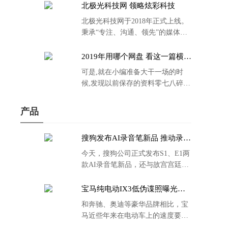
北极光科技网 领略炫彩科技
北极光科技网于2018年正式上线。
秉承“专注、沟通、领先”的媒体理
念。
2019年用哪个网盘 看这一篇横评
就够了
可是,就在小编准备大干一场的时
候,发现以前保存的资料零七八碎,
散乱不堪;如何把他们放到同一网盘
里规规矩矩地归纳备份起来,就成为
产品
了新年选择的重中之重。
搜狗发布AI录音笔新品 推动录音
笔行业智能化进程
今天，搜狗公司正式发布S1、E1两
款AI录音笔新品，还与故宫宫廷文
化合作推出了S1和C1 Pro两款产品
的故宫宫廷联名款。
宝马纯电动IX3低伪谍照曝光：
封闭式双肾格栅 续航超400KM
和奔驰、奥迪等豪华品牌相比，宝
马近些年来在电动车上的速度要慢
了不少。