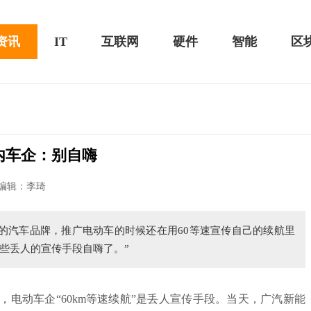
资讯
IT
互联网
硬件
智能
区
内车企：别自嗨
黑鲨游戏手机2 Pro评测：
华为MateBook 13 2020款评测：超值的2K
编辑：李琦
屏
的汽车品牌，推广电动车的时候还在用60等速宣传自己的续航里
些丢人的宣传手段自嗨了。”
电动车企“60km等速续航”是丢人宣传手段。当天，广汽新能