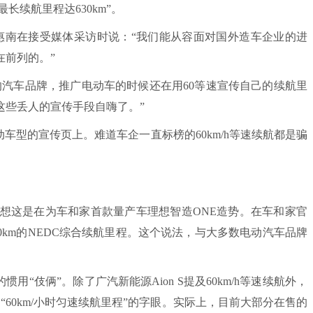
最长续航里程达630km”。
南在接受媒体采访时说：“我们能从容面对国外造车企业的进
在前列的。”
车品牌，推广电动车的时候还在用60等速宣传自己的续航里
这些丢人的宣传手段自嗨了。”
动车型的宣传页上。难道车企一直标榜的60km/h等速续航都是骗
李想这是在为车和家首款量产车理想智造ONE造势。在车和家官
00km的NEDC综合续航里程。这个说法，与大多数电动汽车品牌
用“伎俩”。除了广汽新能源Aion S提及60km/h等速续航外，
“60km/小时匀速续航里程”的字眼。实际上，目前大部分在售的