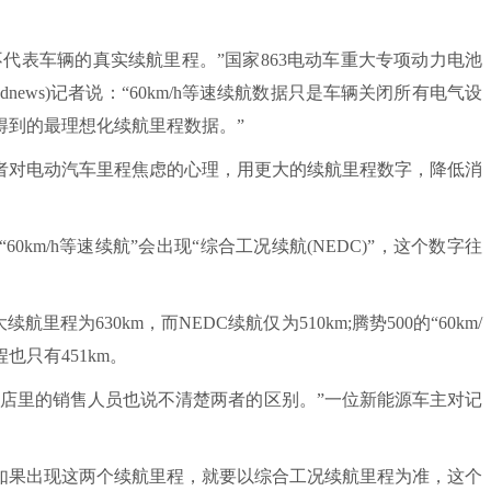
不代表车辆的真实续航里程。”国家863电动车重大专项动力电池
ews)记者说：“60km/h等速续航数据只是车辆关闭所有电气设
得到的最理想化续航里程数据。”
对电动汽车里程焦虑的心理，用更大的续航里程数字，降低消
m/h等速续航”会出现“综合工况续航(NEDC)”，这个数字往
里程为630km，而NEDC续航仅为510km;腾势500的“60km/
也只有451km。
里的销售人员也说不清楚两者的区别。”一位新能源车主对记
果出现这两个续航里程，就要以综合工况续航里程为准，这个