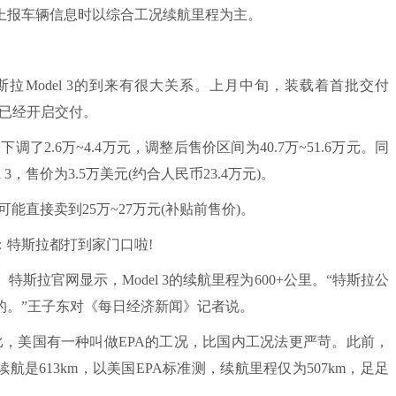
上报车辆信息时以综合工况续航里程为主。
斯拉Model 3的到来有很大关系。上月中旬，装载着首批交付
 3已经开启交付。
了2.6万~4.4万元，调整后售价区间为40.7万~51.6万元。同
，售价为3.5万美元(约合人民币23.4万元)。
能直接卖到25万~27万元(补贴前售价)。
特斯拉都打到家门口啦!
官网显示，Model 3的续航里程为600+公里。“特斯拉公
的。”王子东对《每日经济新闻》记者说。
比，美国有一种叫做EPA的工况，比国内工况法更严苛。此前，
)测，续航是613km，以美国EPA标准测，续航里程仅为507km，足足