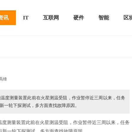
资讯
IT
互联网
硬件
智能
区
020款评测：超值的2K触控全面
华为畅享10e评测：超大电池续航可观！
禹锋
器的温度测量装置此前在火星测温受阻，作业暂停近三周以来，任务
新一轮下探测试，多方面查找故障原因。
温度测量装置此前在火星测温受阻，作业暂停近三周以来，任务
行新一轮下探测试，多方面查找故障原因。