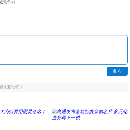
领域竞争力
发 布
起来互动吧！