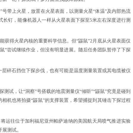
号带上火星，放置在火星表面，以测量火星“体温”及内部热流
锤式长钉，能像机器人一样从火星表面下探至5米左右深度进行测
能获得火星内核的重要科学信息。但“鼹鼠”2月底从火星表面仅
“鼹鼠”尝试继续作业，但没有明显进展。随后任务团队暂停了下探
层碎石挡住下探步伐，也有可能是温度测量装置或其电缆被仪
探测试，让“洞察”号搭载的地震测量仪“倾听”“鼹鼠”究竟是碰到
的相机也将拍摄“鼹鼠”的支撑装置，希望捕捉到其锤击下探过程
将运往位于加利福尼亚州帕萨迪纳的美国航天局喷气推进实验
开展测试。