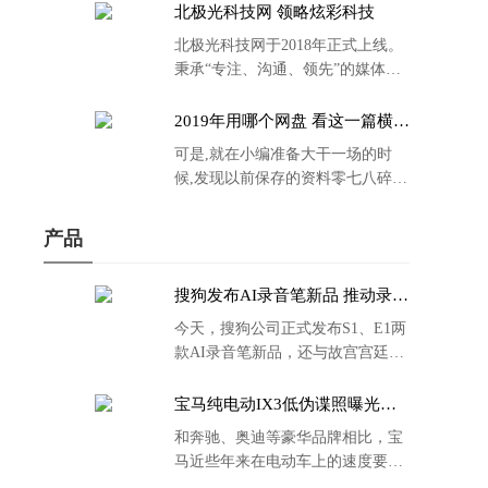
北极光科技网 领略炫彩科技
北极光科技网于2018年正式上线。
秉承“专注、沟通、领先”的媒体理
念。
2019年用哪个网盘 看这一篇横评
就够了
可是,就在小编准备大干一场的时
候,发现以前保存的资料零七八碎,
散乱不堪;如何把他们放到同一网盘
里规规矩矩地归纳备份起来,就成为
产品
了新年选择的重中之重。
搜狗发布AI录音笔新品 推动录音
笔行业智能化进程
今天，搜狗公司正式发布S1、E1两
款AI录音笔新品，还与故宫宫廷文
化合作推出了S1和C1 Pro两款产品
的故宫宫廷联名款。
宝马纯电动IX3低伪谍照曝光：
封闭式双肾格栅 续航超400KM
和奔驰、奥迪等豪华品牌相比，宝
马近些年来在电动车上的速度要慢
了不少。