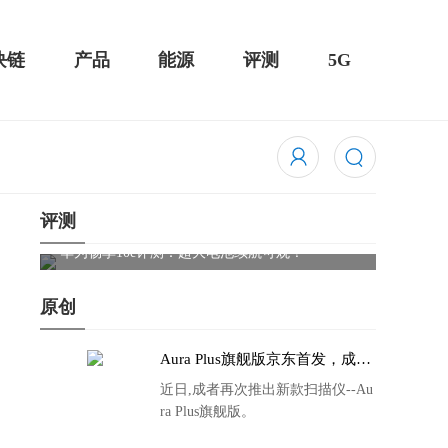
块链
产品
能源
评测
5G
评测
骁龙855 Plus横扫千军！黑鲨游戏手机2 Pro评测：
华为Ma
吃鸡半小时不烫手
屏
原创
Aura Plus旗舰版京东首发，成者
生态链再添扫描仪新成员
近日,成者再次推出新款扫描仪--Au
ra Plus旗舰版。