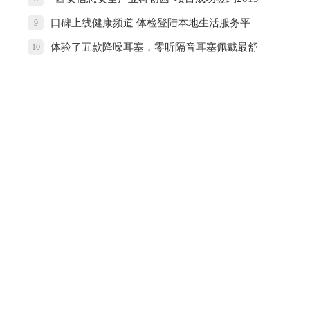
西安市长安区投资环境推介会
口碑上线健康频道 体检登陆本地生活服务平
9
台
体验了五款降噪耳塞，零听隔音耳塞佩戴最舒
10
适