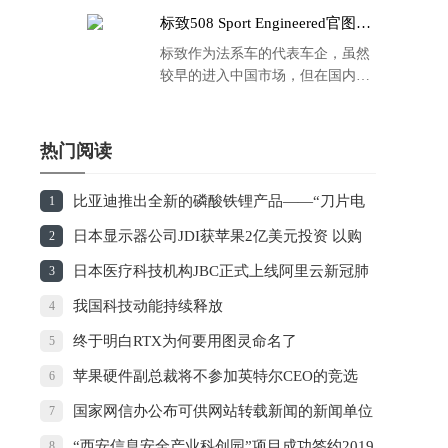
标致508 Sport Engineered官图发
布：马力500匹 百公里4.3秒！
标致作为法系车的代表车企，虽然
较早的进入中国市场，但在国内的
品牌运营方面同大众、丰田等头部
车企存在一定的差距，导致如今销
量也是每况愈下，在国内车市的存
热门阅读
在感也越来越弱。
比亚迪推出全新的磷酸铁锂产品——“刀片电
1
池”
日本显示器公司JDI获苹果2亿美元投资 以购
2
买屏幕方式支付
日本医疗科技机构JBC正式上线阿里云新冠肺
3
炎AI诊断技术
我国科技动能持续释放
4
终于明白RTX为何要用图灵命名了
5
苹果硬件副总裁将不参加英特尔CEO的竞选
6
国家网信办公布可供网站转载新闻的新闻单位
7
名单
“西安信息安全产业科创园”项目成功签约2019
8