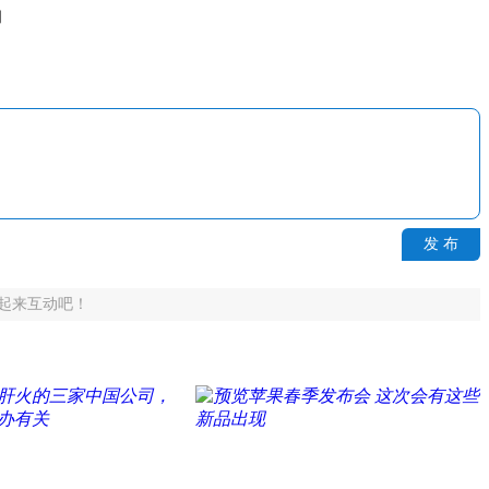
期
发 布
起来互动吧！