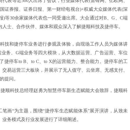
表等近500人出席了会议，行业媒体代表(雷锋网、亿欧网、
中国证券报、证券日报、第一财经电视台)+权威大众媒体代表(深
)等30余家媒体代表也一同受邀出席。大会通过对B、G、C端
内人士、合作伙伴、媒体和观众深入了解捷顺科技及捷停车。
科技和捷停车业务进行参观及体验，由现场工作人员为媒体讲
端业务、G端业务等四大模块，从大数据运营、广告运营、车位
车to B、to C、to X的运营能力、整合能力。捷停车的工
、交易运营三大板块，并展示了无人值守、云坐席、无感支付、
体的提问。
、捷顺科技总经理赵勇为智慧停车新生态赋能大会致辞，捷顺科
笔画“为主题，围绕“捷停车生态赋能体系”展开演讲，从致未
、业务模式及行业发展进行了详细阐述。