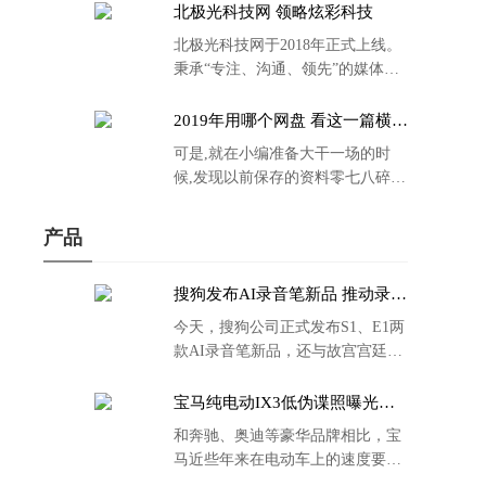
北极光科技网 领略炫彩科技
北极光科技网于2018年正式上线。
秉承“专注、沟通、领先”的媒体理
念。
2019年用哪个网盘 看这一篇横评
就够了
可是,就在小编准备大干一场的时
候,发现以前保存的资料零七八碎,
散乱不堪;如何把他们放到同一网盘
里规规矩矩地归纳备份起来,就成为
产品
了新年选择的重中之重。
搜狗发布AI录音笔新品 推动录音
笔行业智能化进程
今天，搜狗公司正式发布S1、E1两
款AI录音笔新品，还与故宫宫廷文
化合作推出了S1和C1 Pro两款产品
的故宫宫廷联名款。
宝马纯电动IX3低伪谍照曝光：
封闭式双肾格栅 续航超400KM
和奔驰、奥迪等豪华品牌相比，宝
马近些年来在电动车上的速度要慢
了不少。