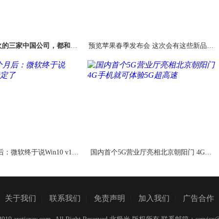
火的三家中国公司，都和这
预览苹果春季发布会 这次会有这些新品出
个街道办有关
现
微软终于说Win10 v180
国内首个5G营业厅亮相北京朝阳门 4G手
9稳定了
机就可体验5G超高速
关于我们
|
联系我们
|
免责声明
|
加入我们
|
广告合作