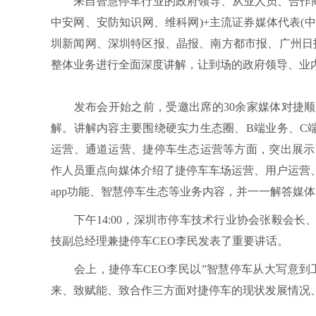
来自智慧停车行业的政府领导、从业人员、合作商代
中安网、安防知识网、维科网)+主流证券媒体代表(
圳新闻网、深圳特区报、晶报、南方都市报、广州日报
整体业务进行全面深度讲解，让到场的政府领导、业
发布会开始之前，受邀出席的30余家媒体对捷顺
解。讲解内容主要围绕硬实力生态圈、B端业务、C
运营、通道运营、捷停车生态运营等方面，突出展示了捷停
作人员重点向媒体介绍了捷停车车场运营、用户运营
app功能、智慧停车生态等业务内容，并一一解答媒
下午14:00，深圳市停车技术行业协会张毅会长
技副总经理兼捷停车CEO李民发表了重要讲话。
会上，捷停车CEO李民以”智慧停车从大写意到工
来、致赋能、致合作三方面对捷停车的现状发展情况