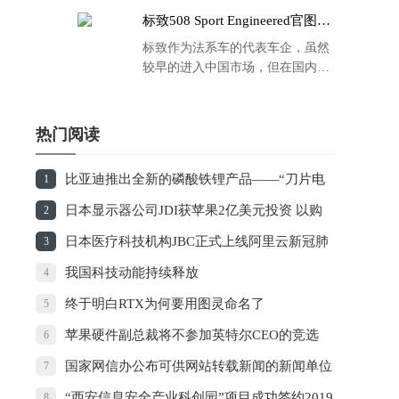
标致508 Sport Engineered官图发
布：马力500匹 百公里4.3秒！
标致作为法系车的代表车企，虽然
较早的进入中国市场，但在国内的
品牌运营方面同大众、丰田等头部
车企存在一定的差距，导致如今销
量也是每况愈下，在国内车市的存
热门阅读
在感也越来越弱。
比亚迪推出全新的磷酸铁锂产品——“刀片电
1
池”
日本显示器公司JDI获苹果2亿美元投资 以购
2
买屏幕方式支付
日本医疗科技机构JBC正式上线阿里云新冠肺
3
炎AI诊断技术
我国科技动能持续释放
4
终于明白RTX为何要用图灵命名了
5
苹果硬件副总裁将不参加英特尔CEO的竞选
6
国家网信办公布可供网站转载新闻的新闻单位
7
名单
“西安信息安全产业科创园”项目成功签约2019
8