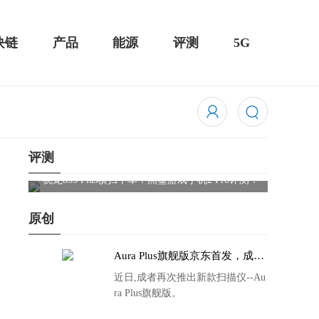
块链
产品
能源
评测
5G
评测
骁龙855 Plus横扫千军！黑鲨游戏手机2 Pro评测：
华为Mat
吃鸡半小时不烫手
屏
原创
Aura Plus旗舰版京东首发，成者
生态链再添扫描仪新成员
近日,成者再次推出新款扫描仪--Au
ra Plus旗舰版。