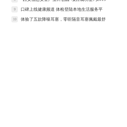
西安市长安区投资环境推介会
口碑上线健康频道 体检登陆本地生活服务平
9
台
体验了五款降噪耳塞，零听隔音耳塞佩戴最舒
10
适