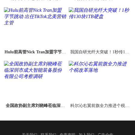
Hulu前高管Nick Tran加盟字节跳
我国自研光纤大突破！1秒传130
动 出任TikTok北美营销主管
块1TB硬盘
全国政协副主席刘晓峰莅临深圳
科尔沁右翼前旗全力推进个税改
市成大智能装备股份有限公司考
革落地
察调研
|
|
|
|
关于我们
联系我们
免责声明
加入我们
广告合作