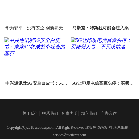
华为郭平：没有安全 创新毫无价
马斯克：特斯拉可能会进入采矿
值
业 以确保电池充足
中兴通讯发5G安全白皮书：未来
5G让印度电信富豪头疼：买频谱
5G将成整个社会的基石
太贵，不买没前途
|
|
|
|
关于我们
联系我们
免责声明
加入我们
广告合作
Copyright(C)2019 arcticray.com ,All Right Reserved 北极光 版权所有 联系邮箱：
service@arcticray.com