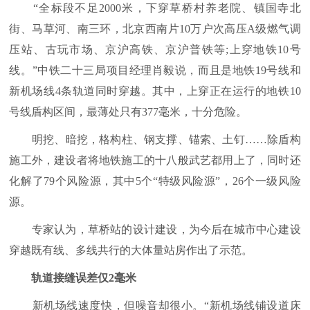
“全标段不足2000米，下穿草桥村养老院、镇国寺北
街、马草河、南三环，北京西南片10万户次高压A级燃气调
压站、古玩市场、京沪高铁、京沪普铁等;上穿地铁10号
线。”中铁二十三局项目经理肖毅说，而且是地铁19号线和
新机场线4条轨道同时穿越。其中，上穿正在运行的地铁10
号线盾构区间，最薄处只有377毫米，十分危险。
明挖、暗挖，格构柱、钢支撑、锚索、土钉……除盾构
施工外，建设者将地铁施工的十八般武艺都用上了，同时还
化解了79个风险源，其中5个“特级风险源”，26个一级风险
源。
专家认为，草桥站的设计建设，为今后在城市中心建设
穿越既有线、多线共行的大体量站房作出了示范。
轨道接缝误差仅2毫米
新机场线速度快，但噪音却很小。“新机场线铺设道床