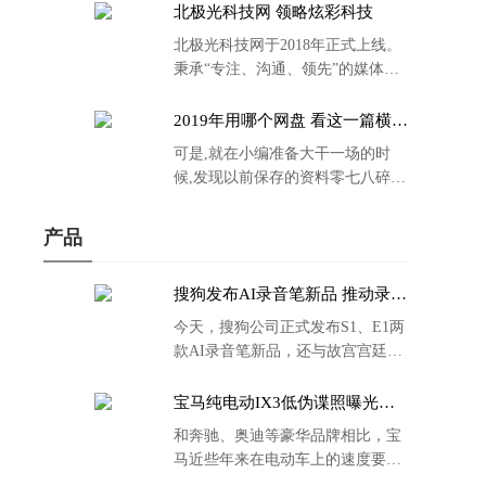
北极光科技网 领略炫彩科技
北极光科技网于2018年正式上线。
秉承“专注、沟通、领先”的媒体理
念。
2019年用哪个网盘 看这一篇横评
就够了
可是,就在小编准备大干一场的时
候,发现以前保存的资料零七八碎,
散乱不堪;如何把他们放到同一网盘
里规规矩矩地归纳备份起来,就成为
产品
了新年选择的重中之重。
搜狗发布AI录音笔新品 推动录音
笔行业智能化进程
今天，搜狗公司正式发布S1、E1两
款AI录音笔新品，还与故宫宫廷文
化合作推出了S1和C1 Pro两款产品
的故宫宫廷联名款。
宝马纯电动IX3低伪谍照曝光：
封闭式双肾格栅 续航超400KM
和奔驰、奥迪等豪华品牌相比，宝
马近些年来在电动车上的速度要慢
了不少。