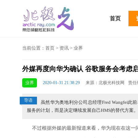
首页
当前位置：
首页
>
资讯
>
业界
外媒再度向华为确认 谷歌服务会考虑启
5 Plus横扫千军！黑鲨游戏手机2 Pro评测：
华为MateBook 13 20
业界
2020-01-31 21:38:29
来源：北极光科技网 责任
小时不烫手
屏
导语
虽然华为奥地利分公司总经理Fred Wangf
服务的计划，而是决定继续发展自己HMS的替代方案
不过根据外媒的最新报道来看，华为现在在这一