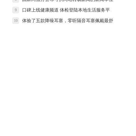
名单
口碑上线健康频道 体检登陆本地生活服务平
9
台
体验了五款降噪耳塞，零听隔音耳塞佩戴最舒
10
适