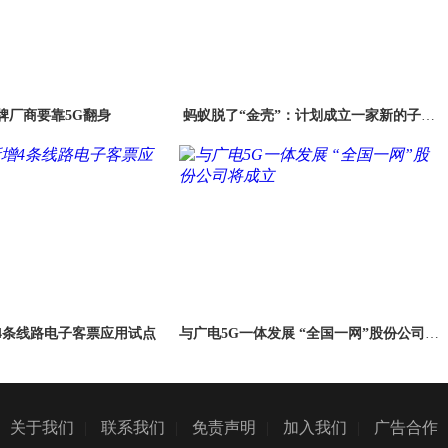
牌厂商要靠5G翻身
蚂蚁脱了“金壳”：计划成立一家新的子公
司
4条线路电子客票应用试点
与广电5G一体发展 “全国一网”股份公司将
成立
关于我们
|
联系我们
|
免责声明
|
加入我们
|
广告合作