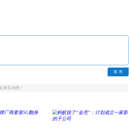
发 布
起来互动吧！