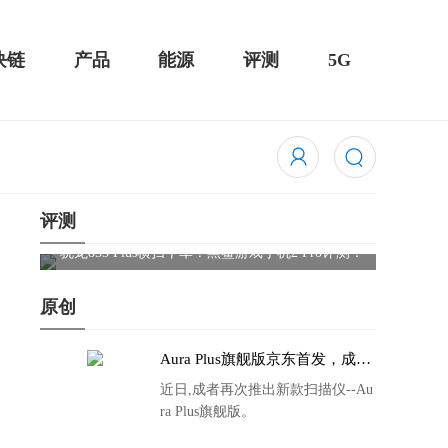
块链
产品
能源
评测
5G
评测
骁龙855 Plus横扫千军！黑鲨游戏手机2 Pro评测：
华为Mat
吃鸡半小时不烫手
屏
原创
Aura Plus旗舰版京东首发，成者
生态链再添扫描仪新成员
近日,成者再次推出新款扫描仪--Au
ra Plus旗舰版。