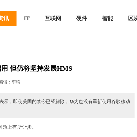
资讯
IT
互联网
硬件
智能
区
用 但仍将坚持发展HMS
20款评测：超值的2K触控全面
华为畅享10e评测：超大电池续航可观！
编辑：李琦
ei此前表示，即使美国的禁令已经解除，华为也没有重新使用谷歌移动
。
问题上有所让步。