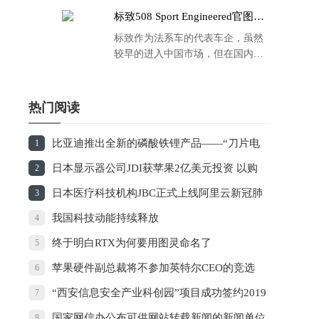
标致508 Sport Engineered官图发
布：马力500匹 百公里4.3秒！
标致作为法系车的代表车企，虽然
较早的进入中国市场，但在国内的
品牌运营方面同大众、丰田等头部
车企存在一定的差距，导致如今销
量也是每况愈下，在国内车市的存
热门阅读
在感也越来越弱。
比亚迪推出全新的磷酸铁锂产品——“刀片电
1
池”
日本显示器公司JDI获苹果2亿美元投资 以购
2
买屏幕方式支付
日本医疗科技机构JBC正式上线阿里云新冠肺
3
炎AI诊断技术
我国科技动能持续释放
4
终于明白RTX为何要用图灵命名了
5
苹果硬件副总裁将不参加英特尔CEO的竞选
6
“西安信息安全产业科创园”项目成功签约2019
7
西安市长安区投资环境推介会
国家网信办公布可供网站转载新闻的新闻单位
8