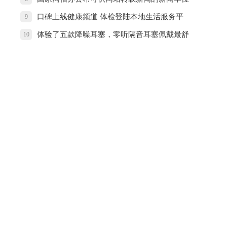
名单
口碑上线健康频道 体检登陆本地生活服务平
9
台
体验了五款降噪耳塞，零听隔音耳塞佩戴最舒
10
适