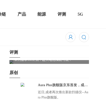
块链
产品
能源
评测
5G
评测
触控全面
华为畅享10e评测：超大电池续航可观！
骁龙85
吃鸡半
原创
Aura Plus旗舰版京东首发，成者
生态链再添扫描仪新成员
近日,成者再次推出新款扫描仪--Au
ra Plus旗舰版。