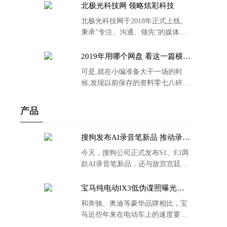
北极光科技网 领略炫彩科技
北极光科技网于2018年正式上线。
秉承“专注、沟通、领先”的媒体理
念。
2019年用哪个网盘 看这一篇横评
就够了
可是,就在小编准备大干一场的时
候,发现以前保存的资料零七八碎,
散乱不堪;如何把他们放到同一网盘
里规规矩矩地归纳备份起来,就成为
产品
了新年选择的重中之重。
搜狗发布AI录音笔新品 推动录音
笔行业智能化进程
今天，搜狗公司正式发布S1、E1两
款AI录音笔新品，还与故宫宫廷文
化合作推出了S1和C1 Pro两款产品
的故宫宫廷联名款。
宝马纯电动IX3低伪谍照曝光：
封闭式双肾格栅 续航超400KM
和奔驰、奥迪等豪华品牌相比，宝
马近些年来在电动车上的速度要慢
了不少。