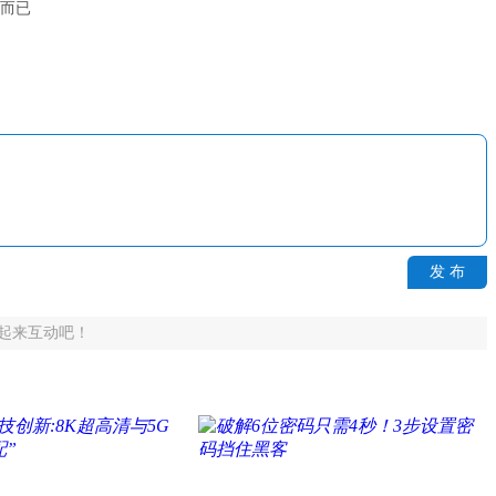
戏而已
发 布
起来互动吧！