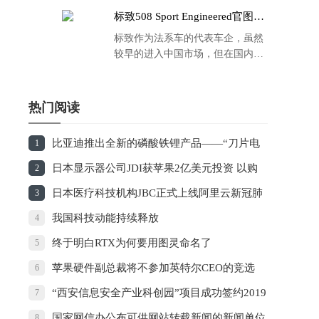
标致508 Sport Engineered官图发
布：马力500匹 百公里4.3秒！
标致作为法系车的代表车企，虽然
较早的进入中国市场，但在国内的
品牌运营方面同大众、丰田等头部
车企存在一定的差距，导致如今销
量也是每况愈下，在国内车市的存
热门阅读
在感也越来越弱。
比亚迪推出全新的磷酸铁锂产品——“刀片电
1
池”
日本显示器公司JDI获苹果2亿美元投资 以购
2
买屏幕方式支付
日本医疗科技机构JBC正式上线阿里云新冠肺
3
炎AI诊断技术
我国科技动能持续释放
4
终于明白RTX为何要用图灵命名了
5
苹果硬件副总裁将不参加英特尔CEO的竞选
6
“西安信息安全产业科创园”项目成功签约2019
7
西安市长安区投资环境推介会
国家网信办公布可供网站转载新闻的新闻单位
8