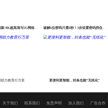
创新:8K超高清与5G网络堪
破解6位密码只需4秒！3步设置密码挡住黑
称“绝配”
客
网助力教育行万里
更便利更智能，封条也能“无纸化”
关于我们
|
联系我们
|
免责声明
|
加入我们
|
广告合作