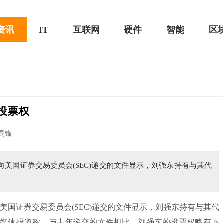
资讯
IT
互联网
硬件
智能
区
投票权
黑鲨游戏手机2 Pro评测：
华为MateBook 13 2020款评测：超值的2K
禹锋
屏
向美国证券交易委员会(SEC)递交的文件显示，刘强东持有与其代
国证券交易委员会(SEC)递交的文件显示，刘强东持有与其代
权。据媒体报道称，与去年递交的文件相比，刘强东的投票权略有下