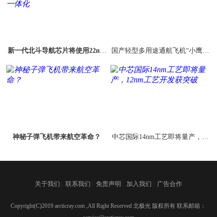
新一代北斗导航芯片将使用22nm
国产轻型多用途通航飞机“小鹰70
工艺 双频定位+全频一体化
0”阎良首飞
神秘子弹飞机带来航空革命？
中芯国际14nm工艺即将量产，12
nm工艺开发获突破
|
|
|
|
关于我们
联系我们
免责声明
加入我们
广告合作
Copyright(C)2019 arcticray.com ,All Right Reserved 北极光 版权所有 联系邮箱：