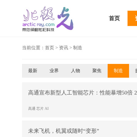
首页
当前位置：
首页
>
资讯
>
制造
最新
业界
人物
聚焦
制造
骁龙855 Plus横扫千军！
吃鸡半小时不烫手
高通宣布新型人工智能芯片：性能暴增50倍 2
高通
芯片
AI
未来飞机，机翼或随时“变形”