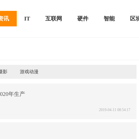
资讯
IT
互联网
硬件
智能
区
摄影
游戏动漫
黑鲨游戏手机2 Pro评测：
华为MateBook 13 2020款评测：超值的2K
屏
020年生产
2019-04-11 08:54:17