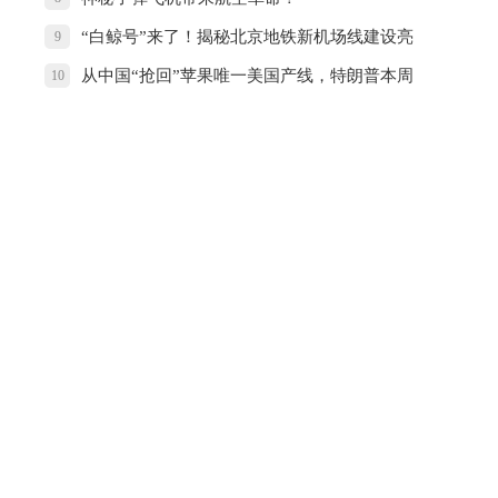
“白鲸号”来了！揭秘北京地铁新机场线建设亮
9
点
从中国“抢回”苹果唯一美国产线，特朗普本周
10
将亲自参观