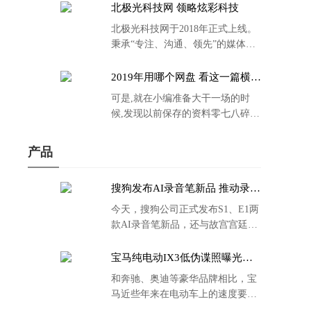
北极光科技网 领略炫彩科技
北极光科技网于2018年正式上线。
秉承“专注、沟通、领先”的媒体理
念。
2019年用哪个网盘 看这一篇横评
就够了
可是,就在小编准备大干一场的时
候,发现以前保存的资料零七八碎,
散乱不堪;如何把他们放到同一网盘
里规规矩矩地归纳备份起来,就成为
产品
了新年选择的重中之重。
搜狗发布AI录音笔新品 推动录音
笔行业智能化进程
今天，搜狗公司正式发布S1、E1两
款AI录音笔新品，还与故宫宫廷文
化合作推出了S1和C1 Pro两款产品
的故宫宫廷联名款。
宝马纯电动IX3低伪谍照曝光：
封闭式双肾格栅 续航超400KM
和奔驰、奥迪等豪华品牌相比，宝
马近些年来在电动车上的速度要慢
了不少。