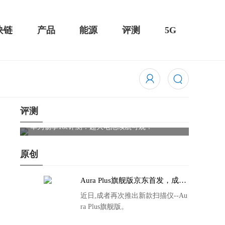
块链
产品
能源
评测
5G
评测
触控全面
华为畅享10e评测：超大电池续航可观！
骁龙85
吃鸡半
原创
Aura Plus旗舰版京东首发，成者
生态链再添扫描仪新成员
近日,成者再次推出新款扫描仪--Au
ra Plus旗舰版。