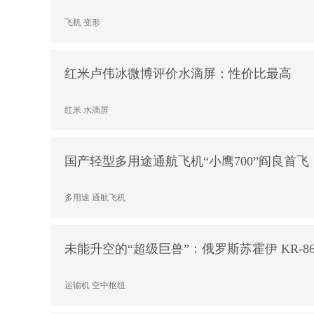
飞机
变形
红米卢伟冰微博评价水滴屏：性价比最高
红米
水滴屏
国产轻型多用途通航飞机“小鹰700”阎良首飞
多用途
通航飞机
未能升空的“超级巨兽”：俄罗斯苏霍伊 KR-86
运输机
空中枢纽