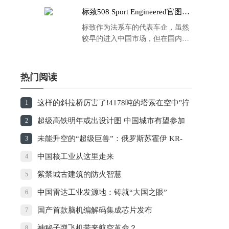
标致508 Sport Engineered官图发
布：马力500匹 百公里4.3秒！
标致作为法系车的代表车企，虽然
较早的进入中国市场，但在国内的
品牌运营方面同大众、丰田等头部
车企存在一定的差距，导致如今销
量也是每况愈下，在国内车市的存
热门阅读
在感也越来越弱。
这样的斜拉桥厉害了!4178吨的塔索在空中"拧
1
麻花"
超级高铁明年或出设计图 中国城市有望参加
2
实车测试
未能升空的“超级巨兽”：俄罗斯苏霍伊 KR-
3
860
中国核工业从这里走来
4
紫禁城古建筑的防火智慧
5
中国雷达工业发源地：铸就“大国之眼”
6
国产首款脑机编解码集成芯片发布
7
神秘子弹飞机带来航空革命？
8