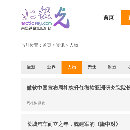
首页
当前位置：
首页
>
资讯
>
人物
最新
业界
人物
聚焦
制造
骁龙855 Plus横扫千军！
吃鸡半小时不烫手
微软中国宣布周礼栋升任微软亚洲研究院院
周礼栋
微软
长城汽车而立之年，魏建军的《隆中对》