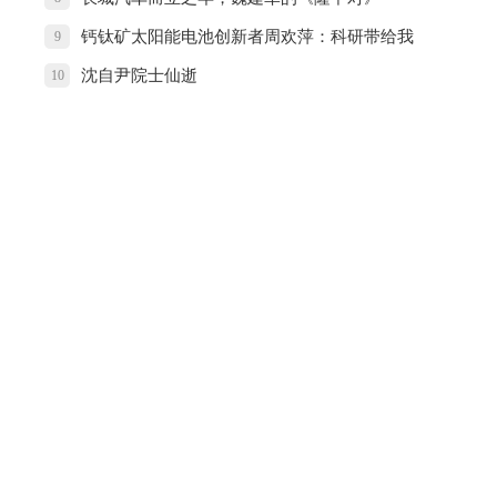
钙钛矿太阳能电池创新者周欢萍：科研带给我
9
无穷的乐趣
沈自尹院士仙逝
10