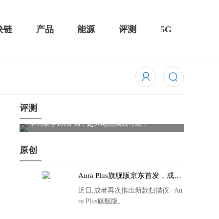
块链
产品
能源
评测
5G
评测
触控全面
华为畅享10e评测：超大电池续航可观！
骁龙85
吃鸡半
原创
Aura Plus旗舰版京东首发，成者
生态链再添扫描仪新成员
近日,成者再次推出新款扫描仪--Au
ra Plus旗舰版。