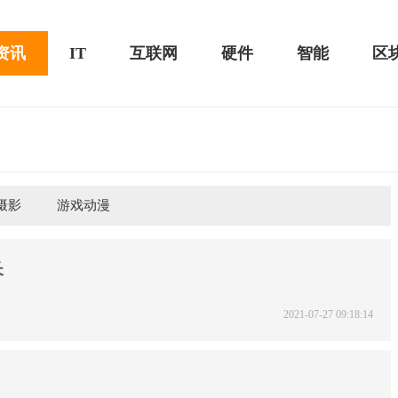
资讯
IT
互联网
硬件
智能
区
摄影
游戏动漫
黑鲨游戏手机2 Pro评测：
华为MateBook 13 2020款评测：超值的2K
屏
长
2021-07-27 09:18:14