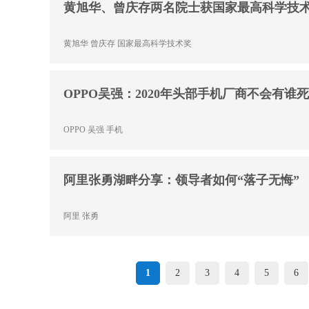
黄旭华、曾庆存两名院士获国家最高科学技
黄旭华
曾庆存
国家最高科学技术奖
OPPO吴强：2020年头部手机厂商不会有谁
OPPO
吴强
手机
阿里张勇湖畔分享：领导者如何“落子无悔”
阿里
张勇
1
2
3
4
5
6