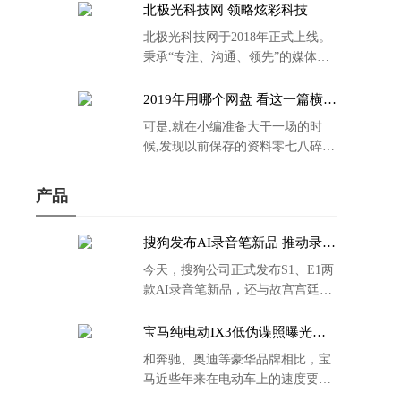
北极光科技网 领略炫彩科技
北极光科技网于2018年正式上线。
秉承“专注、沟通、领先”的媒体理
念。
2019年用哪个网盘 看这一篇横评
就够了
可是,就在小编准备大干一场的时
候,发现以前保存的资料零七八碎,
散乱不堪;如何把他们放到同一网盘
里规规矩矩地归纳备份起来,就成为
产品
了新年选择的重中之重。
搜狗发布AI录音笔新品 推动录音
笔行业智能化进程
今天，搜狗公司正式发布S1、E1两
款AI录音笔新品，还与故宫宫廷文
化合作推出了S1和C1 Pro两款产品
的故宫宫廷联名款。
宝马纯电动IX3低伪谍照曝光：
封闭式双肾格栅 续航超400KM
和奔驰、奥迪等豪华品牌相比，宝
马近些年来在电动车上的速度要慢
了不少。