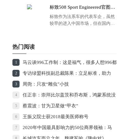
标致508 Sport Engineered官图发
布：马力500匹 百公里4.3秒！
标致作为法系车的代表车企，虽然
较早的进入中国市场，但在国内的
品牌运营方面同大众、丰田等头部
车企存在一定的差距，导致如今销
量也是每况愈下，在国内车市的存
热门阅读
在感也越来越弱。
马云谈996工作制：这是福气，很多人想996都
1
没机会
专访绿盟科技副总裁陈果：立足标准，助力
2
5G时代安全生态构建
周尧：只攻“雕虫”小技
3
任正非：崇拜比尔盖茨和乔布斯，鸿蒙系统没
4
打算用在手机上
蔡震波：甘为卫星做“甲衣”
5
王振义院士获2018最美医师称号
6
2020年中国最具影响力的50位商界领袖：马
7
云、任正非、王传福位列前三
长城汽车而立之年，魏建军的《隆中对》
8