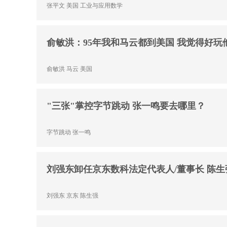
张平文
美国
工业与应用数学
俞敏洪：95年我和马云都到美国 我觉得好玩
俞敏洪
马云
美国
"三张"掌控字节跳动 张一鸣要去哪里？
字节跳动
张一鸣
刘强东卸任京东数科法定代表人/董事长 陈生
刘强东
京东
陈生强