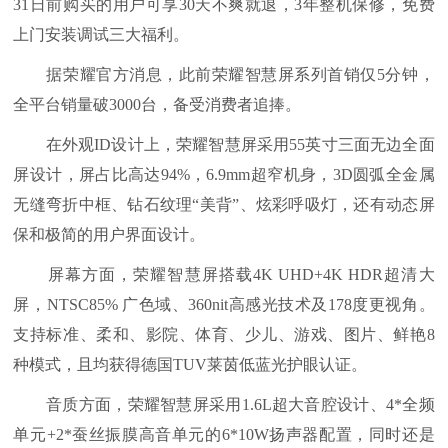
31日前购买的用户可享30天不爽就退，3年整机保修，免费
上门安装调试三大福利。
据荣耀官方消息，此前荣耀智慧屏系列首销仅5分钟，
全平台销量破3000台，备受消费者追捧。
在外观ID设计上，荣耀智慧屏采用55英寸三面无边全面
屏设计，屏占比高达94%，6.9mm超窄机身，3D圆弧全金属
无缝弯折中框、钻石纹理“美背”、炫彩呼吸灯，还有动态屏
保和极简的用户界面设计。
屏幕方面，荣耀智慧屏搭载4K UHD+4K HDR超清大
屏，NTSC85% 广色域、360nit高感光技术及178度更视角。
支持标准、柔和、影院、体育、少儿、游戏、图片、鲜艳8
种模式，且均获得德国TUV莱茵低蓝光护眼认证。
音质方面，荣耀智慧屏采用1.6L超大音腔设计、4*全频
单元+2*蚕丝振膜高音单元的6*10W扬声器配置，同时还是