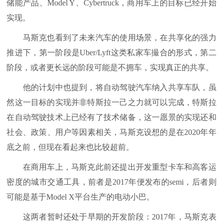
储能产品、Model Y、Cybertruck，商用车上的目标已经开始
实现。
马斯克也看到了未来汽车的使用场景，在共享化的强力
推进下，第一阶段是Uber/Lyft这类私家车撮合的形式，第二
阶段，或者更长远的阶段可能是不拥车，实现真正的共享。
他的计划中也提到，将自动驾驶汽车纳入共享车队，虽
然这一目标的实现并非特斯拉一己之力就可以完成，特斯拉
在自动驾驶技术上已经有了技术储备，这一愿景的实现还和
社会、政策、用户等因素相关，马斯克设想的是在2020年年
底之前，但现在看起来也比较超前。
在商用车上，马斯克此前还提出开发重型卡车和高客运
密度的城市交通工具，前者是2017年便发布的semi，后者则
可能是基于Model X平台生产的电动小巴。
这两者暂时还处于早期的开发阶段：2017年，马斯克表