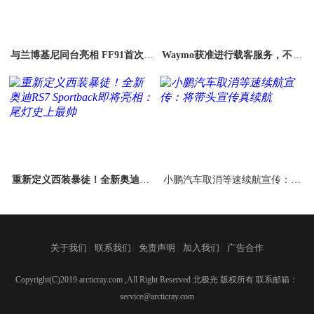
与兰博基尼同台亮相 FF91首次登
Waymo获准进行载客服务，不能
上豪车展
收取费用，需要配备安全员
重新定义西装暴徒！全新奥迪RS
小鹏汽车取消等速续航宣传：将
7 Sportback即将亮相：尾灯史上
带头宣传真续航
最帅
|
|
|
|
关于我们
联系我们
免责声明
加入我们
广告合作
Copyright(C)2019 arcticray.com ,All Right Reserved 北极光 版权所有 联系邮箱：
service@arcticray.com