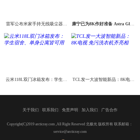
雷军公布米家手持无线吸尘器全
康宁已为8K作好准备 Astra Glass
身照：极致简约
就是电视界的大猩猩
云米118L双门冰箱发布：学生宿
TCL发一大波智能新品：8K电视
舍、单身公寓皆可用
免污洗衣机齐亮相
|
|
|
|
关于我们
联系我们
免责声明
加入我们
广告合作
Copyright(C)2019 arcticray.com ,All Right Reserved 北极光 版权所有 联系邮箱：
service@arcticray.com