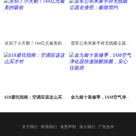
永别了小天鹅！144亿元被美的吸
雷军公布米家手持无线吸尘器全
收
身照：极致简约
618避坑指南：空调应该这么买才
金九银十装修季，IAM空气净化
对
器快速除醛除菌，安心住新房
|
|
|
|
关于我们
联系我们
免责声明
加入我们
广告合作