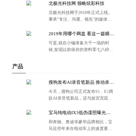
北极光科技网 领略炫彩科技
北极光科技网于2018年正式上线。
秉承“专注、沟通、领先”的媒体理
念。
2019年用哪个网盘 看这一篇横评
就够了
可是,就在小编准备大干一场的时
候,发现以前保存的资料零七八碎,
散乱不堪;如何把他们放到同一网盘
里规规矩矩地归纳备份起来,就成为
产品
了新年选择的重中之重。
搜狗发布AI录音笔新品 推动录音
笔行业智能化进程
今天，搜狗公司正式发布S1、E1两
款AI录音笔新品，还与故宫宫廷文
化合作推出了S1和C1 Pro两款产品
的故宫宫廷联名款。
宝马纯电动IX3低伪谍照曝光：
封闭式双肾格栅 续航超400KM
和奔驰、奥迪等豪华品牌相比，宝
马近些年来在电动车上的速度要慢
了不少。