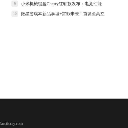
小米机械键盘Cherry红轴款发布：电竞性能
9
微星游戏本新品泰坦+雷影来袭！首发至高立
10
减3000元，更有4重福利等你来！
@arcticray.com