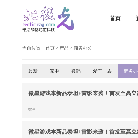
首页
当前位置：
首页
>
产品
>
商务办公
最新
家电
数码
爱车一族
商务办
骁龙855 Plus横扫千军！
吃鸡半小时不烫手
微星游戏本新品泰坦+雷影来袭！首发至高立减
微星
微星游戏本新品泰坦+雷影来袭！首发至高立减