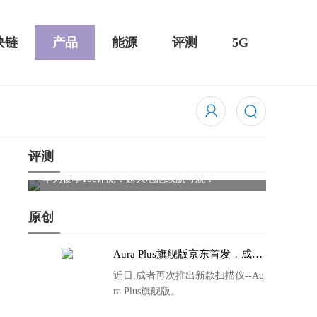
块链
产品
能源
评测
5G
评测
触控全面
华为畅享10e评测：超大电池续航可观！
骁龙85
吃鸡半
原创
Aura Plus旗舰版京东首发，成者
生态链再添扫描仪新成员
近日,成者再次推出新款扫描仪--Au
ra Plus旗舰版。