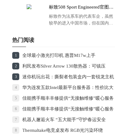
标致508 Sport Engineered官图发
布：马力500匹 百公里4.3秒！
标致作为法系车的代表车企，虽然
较早的进入中国市场，但在国内的
品牌运营方面同大众、丰田等头部
车企存在一定的差距，导致如今销
热门阅读
量也是每况愈下，在国内车市的存
在感也越来越弱。
全球最小激光打印机 惠普M17w上手
1
利民发布Silver Arrow 130散热器：可镇压
2
240W TDP处理器
迷你机玩出花：撕裂者包装盒内一套锐龙主机
3
华为连发五款Intel最新平台服务器：性价比大
4
涨42％
佳能携手顺丰丰修提供“无接触维修”暖心服务
5
佳能携手顺丰丰修提供“无接触维修”暖心服务
6
机器人邂逅火车 “五大能手”守护春运安全
7
Thermaltake电竞桌发布 RGB光污染环绕
8