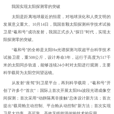
我国实现太阳探测零的突破
太阳是距离地球最近的恒星，对地球演化和人类文明的
发展意义重大。10月14日，我国首颗太阳探测科学技术试验
卫星“羲和号”成功发射，我国正式步入“探日”时代，实现太
阳探测零的突破。
“羲和号”的全称是太阳Hα光谱探测与双超平台科学技术
试验卫星，重508公斤，设计寿命3年，运行于高度为517千
米的太阳同步轨道，能够连续24小时对太阳进行观测，主要
科学载荷为太阳空间望远镜。
从发射“座驾”到卫星平台，再到科学载荷，“羲和号”开
创了许多个“首次”：国际上首次开展太阳Hα波段光谱成像空
间探测；首次采用“动静隔离非接触”总体设计新方法；首次
提出“载荷舱主动控制、平台舱从动控制”新方法；首次实现
卫星大功率、高可靠、高效无线能源传输技术的应用。