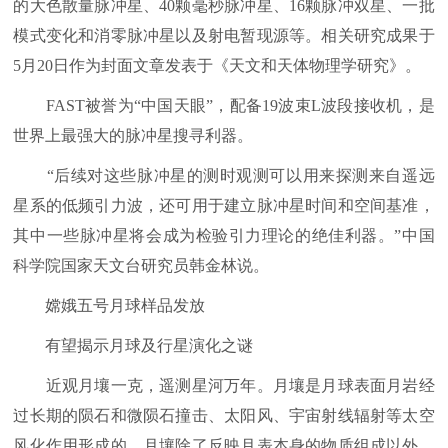
的大色散量脉冲星、40颗毫秒脉冲星、16颗脉冲双星、一批
模式变化和消零脉冲星以及射电暂现源等。相关研究成果于
5月20日作为封面文章发表于《天文和天体物理学研究》。
FAST被誉为“中国天眼”，配备19波束L波段接收机，是
世界上最强大的脉冲星搜寻利器。
“后续对这些脉冲星的测时观测可以用来探测来自遥远
星系的低频引力波，还可用于建立脉冲星时间和空间基准，
其中一些脉冲星将会成为检验引力理论的绝佳利器。”中国
科学院国家天文台研究员韩金林说。
嫦娥五号月球样品发放
有望揭示月球及行星演化之谜
近观月壤一克，遥测星河万年。月壤是月球表面月岩经
过长期的陨石和微陨石撞击、太阳风、宇宙射线辐射等太空
风化作用形成的。月壤除了反映月表本身的物质组成以外，