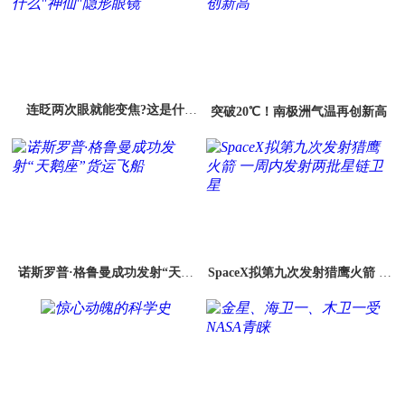
连眨两次眼就能变焦?这是什
突破20℃！南极洲气温再创新高
么"神仙"隐形眼镜
诺斯罗普·格鲁曼成功发射“天鹅
SpaceX拟第九次发射猎鹰火箭 一
座”货运飞船
周内发射两批星链卫星