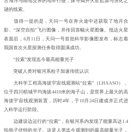
古海洋与陆地交界的地带行驶，探寻揭开火星起源与演化之
谜的线索。
值得一提的是，天问一号在奔火途中还获取了地月合
影、“深空自拍”飞行图像，并传回首幅火星图像。抵达火星
表面后，6月11日，天问一号首批科学影像图发布，标志着
我国首次火星探测任务取得圆满成功。
“拉索”发现迄今最高能量光子
突破人类对银河系粒子加速传统认识
大科学工程高海拔宇宙线观测站“拉索”（LHAASO），
位于四川稻城平均海拔4410米的海子山，是世界上最大的高
海拔宇宙线观测装置，历时4年，于10月24日建成并正式进
入科学运行阶段。
边建设边运行的“拉索”，在银河系内发现了能量高达1.4
拍电子伏特的光子。这是人类迄今观测到的最高能量光子，