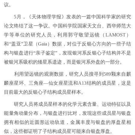
议。
5月，《天体物理学报》发表的一篇中国科学家的研究
论文终结了这一争议。中国科学院国家天文台、西华师范大
学等单位的研究人员，利用郭守敬望远镜（LAMOST）
和“盖亚”卫星（Gaia）数据，对位于反银心方向的一些子结
构与银盘进行“亲子鉴定”，发现银河系反银心子结构并不是
被银河系吸积的矮星系遗迹，而是银河系外盘的一部分。
利用望远镜的观测数据，研究人员搜寻到589颗来自麒
麟座星环、三角座—仙女座星流和A13结构的成员星，这是
目前最大的反银心子结构成员星样本。
研究人员将成员星样本的化学元素含量、运动特征以及
能量角动量分布，与银盘进行比对，发现这些成员星与银盘
拥有相似的近圆形运动轨道，金属丰度与银盘的厚盘星相
似，这些都证明了子结构成员星可能来自银盘厚盘。