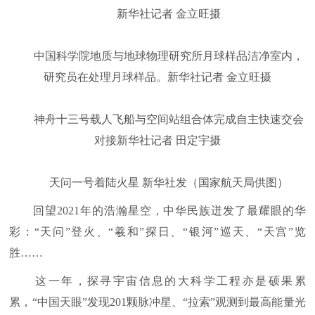
新华社记者 金立旺摄
中国科学院地质与地球物理研究所月球样品洁净室内，
研究员在处理月球样品。新华社记者 金立旺摄
神舟十三号载人飞船与空间站组合体完成自主快速交会
对接新华社记者 田定宇摄
天问一号着陆火星 新华社发（国家航天局供图）
回望2021年的浩瀚星空，中华民族迸发了最耀眼的华
彩：“天问”登火、“羲和”探日、“银河”巡天、“天宫”览
胜……
这一年，探寻宇宙信息的大科学工程亦是硕果累
累，“中国天眼”发现201颗脉冲星、“拉索”观测到最高能量光