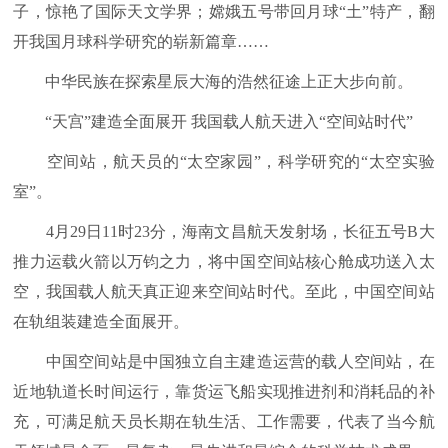
子，惊艳了国际天文学界；嫦娥五号带回月球“土”特产，翻
开我国月球科学研究的崭新篇章……
中华民族在探索星辰大海的浩然征途上正大步向前。
“天宫”建造全面展开 我国载人航天进入“空间站时代”
空间站，航天员的“太空家园”，科学研究的“太空实验
室”。
4月29日11时23分，海南文昌航天发射场，长征五号B大
推力运载火箭以万钧之力，将中国空间站核心舱成功送入太
空，我国载人航天真正迎来空间站时代。至此，中国空间站
在轨组装建造全面展开。
中国空间站是中国独立自主建造运营的载人空间站，在
近地轨道长时间运行，靠货运飞船实现推进剂和消耗品的补
充，可满足航天员长期在轨生活、工作需要，代表了当今航