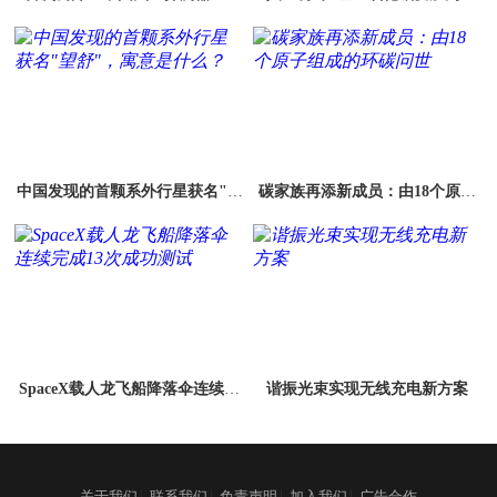
容"曝光 预计明年发射
中国发现的首颗系外行星获名"望
碳家族再添新成员：由18个原子
舒"，寓意是什么？
组成的环碳问世
SpaceX载人龙飞船降落伞连续完
谐振光束实现无线充电新方案
成13次成功测试
|
|
|
|
关于我们
联系我们
免责声明
加入我们
广告合作