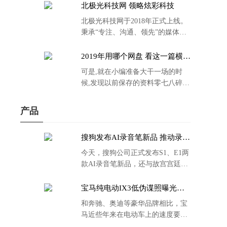
北极光科技网 领略炫彩科技
北极光科技网于2018年正式上线。
秉承“专注、沟通、领先”的媒体理
念。
2019年用哪个网盘 看这一篇横评
就够了
可是,就在小编准备大干一场的时
候,发现以前保存的资料零七八碎,
散乱不堪;如何把他们放到同一网盘
里规规矩矩地归纳备份起来,就成为
产品
了新年选择的重中之重。
搜狗发布AI录音笔新品 推动录音
笔行业智能化进程
今天，搜狗公司正式发布S1、E1两
款AI录音笔新品，还与故宫宫廷文
化合作推出了S1和C1 Pro两款产品
的故宫宫廷联名款。
宝马纯电动IX3低伪谍照曝光：
封闭式双肾格栅 续航超400KM
和奔驰、奥迪等豪华品牌相比，宝
马近些年来在电动车上的速度要慢
了不少。