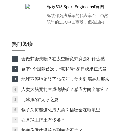
标致508 Sport Engineered官图发
布：马力500匹 百公里4.3秒！
标致作为法系车的代表车企，虽然
较早的进入中国市场，但在国内的
品牌运营方面同大众、丰田等头部
车企存在一定的差距，导致如今销
量也是每况愈下，在国内车市的存
热门阅读
在感也越来越弱。
会做梦会失眠？在太空睡觉究竟是种什么感
1
觉？
创下5个国际首次，“羲和号”探日成果正式发
2
布
地球不停地旋转了46亿年，动力到底是从哪来
3
的？
人类大脑竟能生成磁铁矿？感应方向全靠它？
4
北冰洋的“无冰之夏”
5
猴子为何能进化成人类？秘密全在唾液里
6
在月球上挖土有多难？
7
热像仪做体温筛查到底准不准？
8