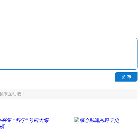
发 布
起来互动吧！