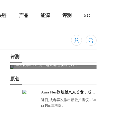
块链
产品
能源
评测
5G
评测
触控全面
华为畅享10e评测：超大电池续航可观！
骁龙85
吃鸡半
原创
Aura Plus旗舰版京东首发，成者
生态链再添扫描仪新成员
近日,成者再次推出新款扫描仪--Au
ra Plus旗舰版。