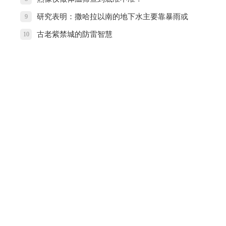
研究表明：撒哈拉以南的地下水主要靠暴雨或
9
洪水补充
古老紫禁城的防雷智慧
10