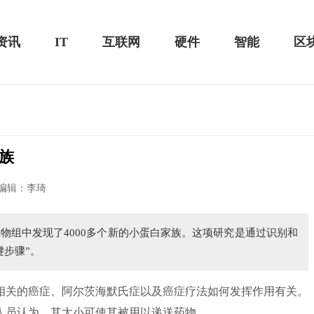
资讯
IT
互联网
硬件
智能
区
族
黑鲨游戏手机2 Pro评测：
华为MateBook 13 2020款评测：超值的2K
编辑：李琦
屏
物组中发现了4000多个新的小蛋白家族。这项研究是通过识别和
键步骤”。
关的癌症、阿尔茨海默氏症以及癌症疗法如何发挥作用有关。
人员认为，其大小可使其被用以递送药物。