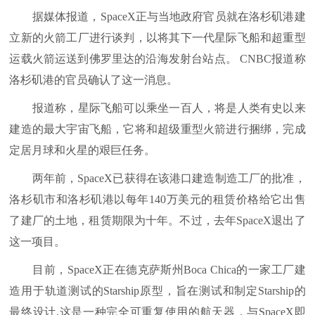
据媒体报道，SpaceX正与当地政府官员就在洛杉矶港建
立新的火箭工厂进行谈判，以将其下一代星际飞船和超重型
运载火箭运送到佛罗里达的沿海发射台站点。 CNBC报道称
洛杉矶港的官员确认了这一消息。
报道称，星际飞船可以乘坐一百人，将是人类有史以来
建造的最大宇宙飞船，它将和超级重型火箭进行捆绑，完成
定居月球和火星的艰巨任务。
两年前，SpaceX已获得在该港口建造制造工厂的批准，
洛杉矶市和洛杉矶港以每年140万美元的租赁价格给它出售
了建厂的土地，租赁期限为十年。不过，去年SpaceX退出了
这一项目。
目前，SpaceX正在德克萨斯州Boca Chica的一家工厂建
造用于轨道测试的Starship原型，旨在测试和制定Starship的
最终设计.这是一种完全可重复使用的航天器，与SpaceX即