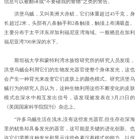
信息可以被翻译成“不要碰我的食物”之类的警告。
洪堡乌贼，又叫美洲大赤鱿，它们体重超过45千克，身
长超过2米，头部有八条触手和2条触须，触须上布满吸盘。
主要分布于太平洋东岸加利福尼亚湾海域。一般栖息在加利
福尼亚湾700米深的水下。
斯坦福大学和蒙特利湾水族馆研究所的研究人员发现，
洪堡乌贼会利用它们的生物发光器官使整个身体发光，这也
会产生一种背光来改变它们皮肤上的颜色模式。研究洪堡乌
贼行为的研究人员认为，这种生物利用这些不断变化的皮肤
模式在深水中相互发出信号，该发现被发表在3月23日的
《美国国家科学院院刊》杂志上。
“许多乌贼生活在浅水,没有这些发光器官,但生存在深海
里的鱿鱼却具备发光的器官，这可能是关键的进化创新。也
许它们需要这种发光和显示这些色素沉着模式的能力，以促