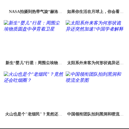
NASA拍摄到热带气旋“赫洛
如果你生活在月球上，你会看到
德”（Herold）最新卫星图像
什么？
新生“婴儿”行星：周围尘埃物质
太阳系外来客为何形状诡异还突
圆盘中孕育着卫星
然加速?中国学者解释
火山也是个"老烟民"？竟然还会
中国领衔团队拍到黑洞和喷流全
吐烟圈？
景图