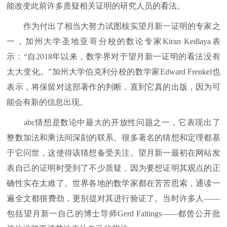
能改变此前许多质疑相关证明的研究人员的看法。
作为付出了相当大努力试图核实望月新一证明的专家之
一，加州大学圣地亚哥分校的数论专家Kiran Kedlaya表
示：“自2018年以来，数学界对于望月新一证明的看法没有
太大变化。”加州大学伯克利分校的数学家Edward Frenkel也
表示，将保留对这部著作的判断，直到它真的出版，因为可
能会有新的信息出现。
abc猜想是数论中最大的开放性问题之一，它表现出了
整数加法和乘法间深刻的联系。很多著名的猜想和定理都基
于它问世，这使得该猜想备受关注。望月新一最初在网站发
表自己的证明时受到了不少质疑，因为要想证明其观点的正
确性实在太难了。世界各地的数学家都在苦苦思索，通读一
遍全文都很费劲，更别提对其进行验证了。当时许多人——
包括望月新一自己的博士导师Gerd Faltings——都曾公开批