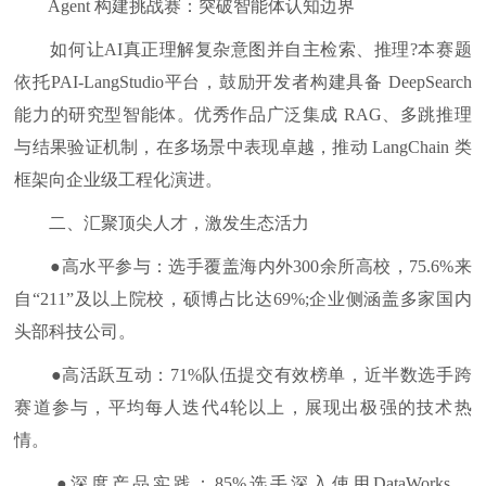
Agent 构建挑战赛：突破智能体认知边界
如何让AI真正理解复杂意图并自主检索、推理?本赛题
依托PAI-LangStudio平台，鼓励开发者构建具备 DeepSearch
能力的研究型智能体。优秀作品广泛集成 RAG、多跳推理
与结果验证机制，在多场景中表现卓越，推动 LangChain 类
框架向企业级工程化演进。
二、汇聚顶尖人才，激发生态活力
●高水平参与：选手覆盖海内外300余所高校，75.6%来
自“211”及以上院校，硕博占比达69%;企业侧涵盖多家国内
头部科技公司。
●高活跃互动：71%队伍提交有效榜单，近半数选手跨
赛道参与，平均每人迭代4轮以上，展现出极强的技术热
情。
●深度产品实践：85%选手深入使用DataWorks、