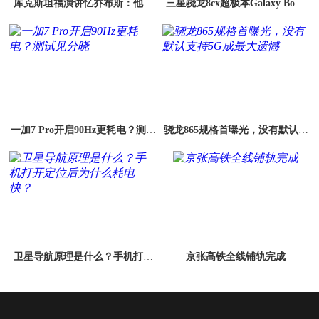
库克斯坦福演讲忆乔布斯：他教
三星骁龙8cx超极本Galaxy Book
会我"永远不会准备好"
S发布，ARM再度来袭
一加7 Pro开启90Hz更耗电？测试
骁龙865规格首曝光，没有默认支
见分晓
持5G成最大遗憾
卫星导航原理是什么？手机打开
京张高铁全线铺轨完成
定位后为什么耗电快？