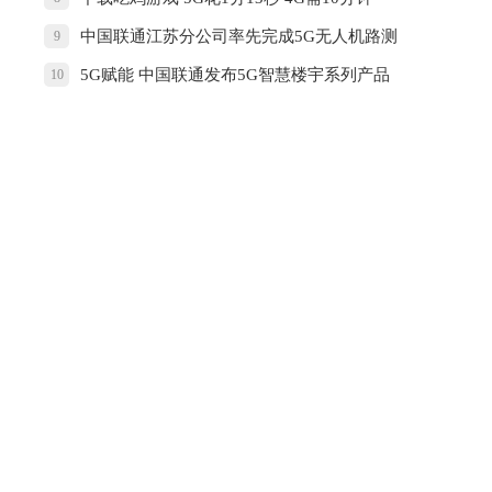
中国联通江苏分公司率先完成5G无人机路测
9
研究，助力通信产业低空数字化发展
5G赋能 中国联通发布5G智慧楼宇系列产品
10