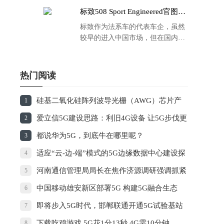
标致508 Sport Engineered官图发
布：马力500匹 百公里4.3秒！
标致作为法系车的代表车企，虽然
较早的进入中国市场，但在国内的
品牌运营方面同大众、丰田等头部
车企存在一定的差距，导致如今销
量也是每况愈下，在国内车市的存
热门阅读
在感也越来越弱。
硅基二氧化硅阵列波导光栅（AWG）芯片产
1
业化项目团队 “中国芯”有望领跑5G时代
爱立信5G建设思路：利旧4G设备 让5G步伐更
2
快回报更高
都说华为5G，到底牛在哪里呢？
3
适应“云-边-端”模式的5G边缘数据中心建设探
4
讨
河南通信管理局局长在焦作济源调研强调抓紧
5
编制5G基站建设专项规划
中国移动雄安新区部署5G 构建5G融合生态
6
即将步入5G时代，邯郸联通开通5G试验基站
7
下载吃鸡游戏 5G花1分13秒 4G需10分钟
8