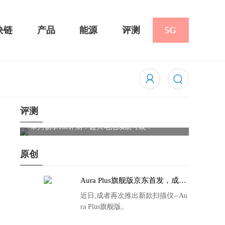
块链
产品
能源
评测
5G
评测
评测：超大电池续航可观！
骁龙855 Plus横扫千军！黑鲨游戏
吃鸡半小时不烫手
原创
Aura Plus旗舰版京东首发，成者
生态链再添扫描仪新成员
近日,成者再次推出新款扫描仪--Au
ra Plus旗舰版。