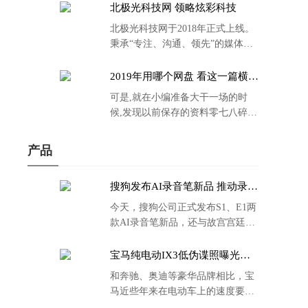
北极光科技网 领略炫彩科技
北极光科技网于2018年正式上线。
秉承“专注、沟通、领先”的媒体理
念。
2019年用哪个网盘 看这一篇横评
就够了
可是,就在小编准备大干一场的时
候,发现以前保存的资料零七八碎,
散乱不堪;如何把他们放到同一网盘
里规规矩矩地归纳备份起来,就成为
产品
了新年选择的重中之重。
搜狗发布AI录音笔新品 推动录音
笔行业智能化进程
今天，搜狗公司正式发布S1、E1两
款AI录音笔新品，还与故宫宫廷文
化合作推出了S1和C1 Pro两款产品
的故宫宫廷联名款。
宝马纯电动IX3低伪谍照曝光：
封闭式双肾格栅 续航超400KM
和奔驰、奥迪等豪华品牌相比，宝
马近些年来在电动车上的速度要慢
了不少。