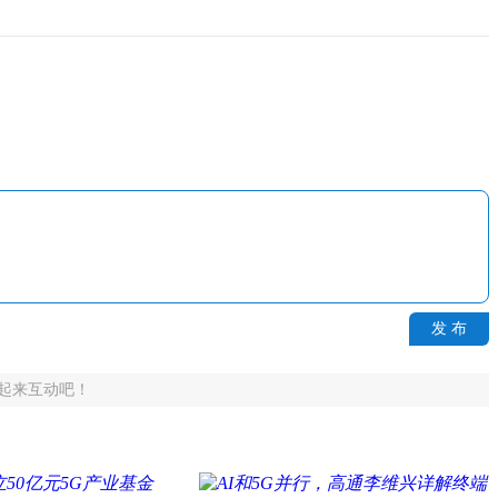
发 布
起来互动吧！