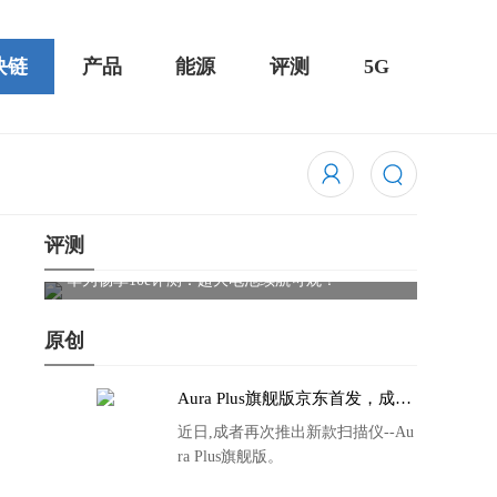
块链
产品
能源
评测
5G
评测
触控全面
华为畅享10e评测：超大电池续航可观！
骁龙85
吃鸡半
原创
Aura Plus旗舰版京东首发，成者
生态链再添扫描仪新成员
近日,成者再次推出新款扫描仪--Au
ra Plus旗舰版。