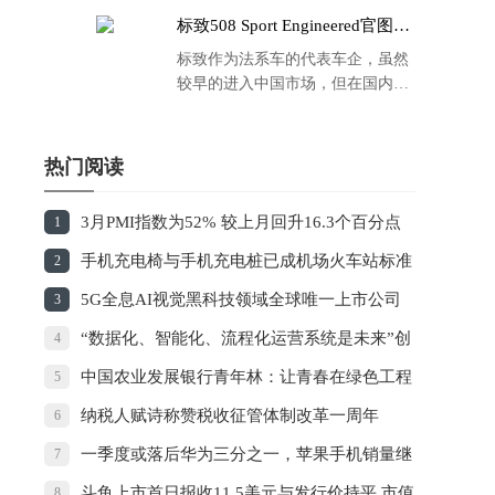
标致508 Sport Engineered官图发
布：马力500匹 百公里4.3秒！
标致作为法系车的代表车企，虽然
较早的进入中国市场，但在国内的
品牌运营方面同大众、丰田等头部
车企存在一定的差距，导致如今销
量也是每况愈下，在国内车市的存
热门阅读
在感也越来越弱。
3月PMI指数为52% 较上月回升16.3个百分点
1
手机充电椅与手机充电桩已成机场火车站标准
2
配置，有充科技再获3000万Pre-A融资
5G全息AI视觉黑科技领域全球唯一上市公司
3
——WiMi微美云息赴美IPO纳斯达克上市
“数据化、智能化、流程化运营系统是未来”创
4
易·账易专注中小微企业智能财税管理
中国农业发展银行青年林：让青春在绿色工程
5
中闪光
纳税人赋诗称赞税收征管体制改革一周年
6
一季度或落后华为三分之一，苹果手机销量继
7
续下滑
斗鱼上市首日报收11.5美元与发行价持平 市值
8