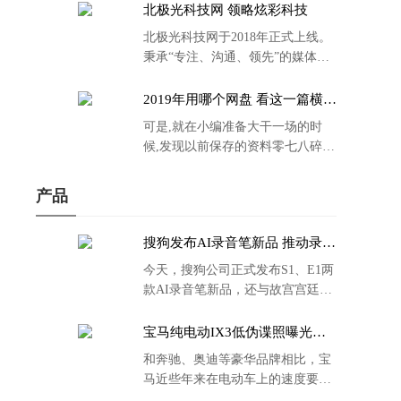
北极光科技网 领略炫彩科技
北极光科技网于2018年正式上线。
秉承“专注、沟通、领先”的媒体理
念。
2019年用哪个网盘 看这一篇横评
就够了
可是,就在小编准备大干一场的时
候,发现以前保存的资料零七八碎,
散乱不堪;如何把他们放到同一网盘
里规规矩矩地归纳备份起来,就成为
产品
了新年选择的重中之重。
搜狗发布AI录音笔新品 推动录音
笔行业智能化进程
今天，搜狗公司正式发布S1、E1两
款AI录音笔新品，还与故宫宫廷文
化合作推出了S1和C1 Pro两款产品
的故宫宫廷联名款。
宝马纯电动IX3低伪谍照曝光：
封闭式双肾格栅 续航超400KM
和奔驰、奥迪等豪华品牌相比，宝
马近些年来在电动车上的速度要慢
了不少。