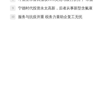
约37亿
宁德时代投资永太高新，后者从事新型含氟液
9
晶材料研发等
服务与抗疫并重 税务力量助企复工无忧
10