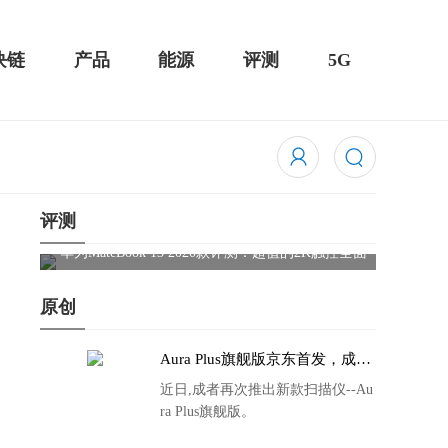
块链
产品
能源
评测
5G
评测
超值的2K触控全面
华为畅享10e评测：超大电池续航可观！
原创
Aura Plus旗舰版京东首发，成者
生态链再添扫描仪新成员
近日,成者再次推出新款扫描仪--Au
ra Plus旗舰版。