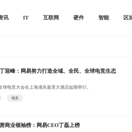
资讯
IT
互联网
硬件
智能
区
携式蓝牙音箱测评-MacSources
丁迎峰：网易努力打造全域、全民、全球电竞生态
华为MateBook 13 2020款评测：
屏
020全球电竞大会在上海浦东嘉里大酒店如期举行。
电竞
经营商业领袖榜：网易CEO丁磊上榜