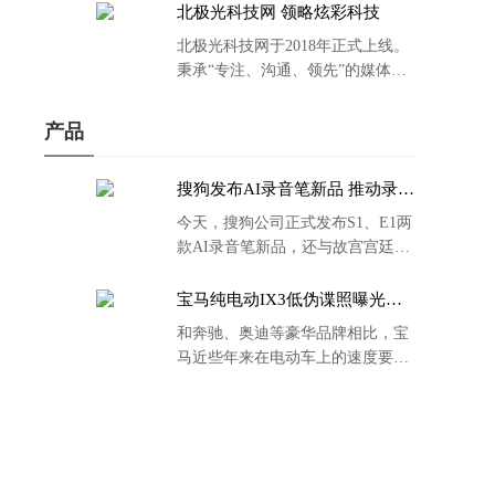
北极光科技网 领略炫彩科技
北极光科技网于2018年正式上线。
秉承“专注、沟通、领先”的媒体理
念。
产品
搜狗发布AI录音笔新品 推动录音
笔行业智能化进程
今天，搜狗公司正式发布S1、E1两
款AI录音笔新品，还与故宫宫廷文
化合作推出了S1和C1 Pro两款产品
的故宫宫廷联名款。
宝马纯电动IX3低伪谍照曝光：
封闭式双肾格栅 续航超400KM
和奔驰、奥迪等豪华品牌相比，宝
马近些年来在电动车上的速度要慢
了不少。