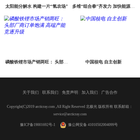
太阳能分解水 构建一片“氢农场”
多维“组合拳”齐发力 加快能源数
字化智能化转型
磷酸铁锂市场产销两旺： 头部厂
中国核电 自主创新
商订单饱满 高端产能竞逐升级
|
|
|
|
关于我们
联系我们
免责声明
加入我们
广告合作
Copyright(C)2019 arcticray.com ,All Right Reserved 北极光 版权所有 联系邮箱：
service@arcticray.com
豫ICP备19001692号-1
豫公网安备 41010502004099号