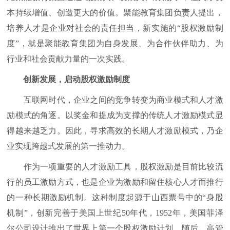
本持续增值、创造更大的价值。聚能教育集团负责人提出，
培养人才是企业对社会的责任担当，新实施的“股权激励制
度”，就是聚能教育集团为自身发展、为合作伙伴助力、为
行业和社会贡献力量的一次实践。
创新发展，启动股权激励制度
互联网时代，企业之间的竞争转变为商业模式和人才激
励模式的角逐。以奖金和提成为支撑的传统人才激励模式显
得越来越乏力。因此，寻求高效的长期人才激励模式，乃企
业实现跨越式发展的第一推动力。
作为一项重要的人才激励工具，股权激励是目前比较流
行的员工激励方式，也是企业为激励和留住核心人才而推行
的一种长期激励机制。这种制度起源于山西票号中的“身股
机制”，创新完善于美国上世纪50年代，1952年，美国菲泽
尔公司设计推出了世界上第一个股权激励计划。随后，高管