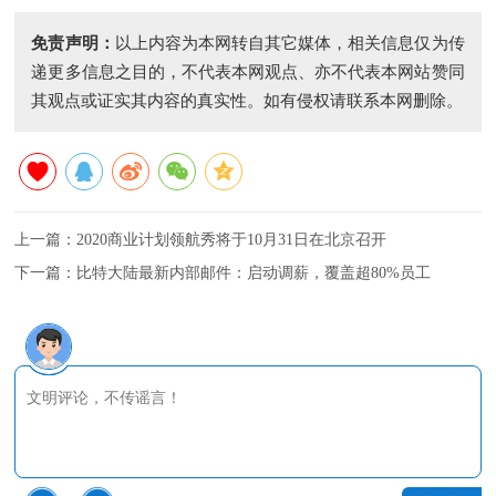
免责声明：
以上内容为本网转自其它媒体，相关信息仅为传
递更多信息之目的，不代表本网观点、亦不代表本网站赞同
其观点或证实其内容的真实性。如有侵权请联系本网删除。
上一篇：
2020商业计划领航秀将于10月31日在北京召开
下一篇：
比特大陆最新内部邮件：启动调薪，覆盖超80%员工