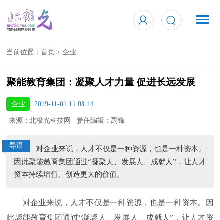
当前位置：
首页
>
企业
聚能教育集团：凝聚人才力量 促进长远发展
企业
2019-11-01 11:08:14
来源：北极光科技网 责任编辑：禹锋
导语
对企业来说，人才不仅是一种资源，也是一种资本。
因此聚能教育集团通过“凝聚人、发展人、成就人”，让人才
资本持续增值、创造更大的价值。
对企业来说，人才不仅是一种资源，也是一种资本。因
此聚能教育集团通过“凝聚人、发展人、成就人”，让人才资