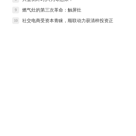
燃气灶的第三次革命：触屏灶
9
社交电商受资本青睐，顺联动力获清梓投资正
10
式入股