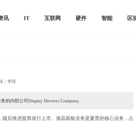
资讯
IT
互联网
硬件
智能
区
20款评测：超值的2K触控全面
华为畅享10e评测：超大电池续航可观！
辑：李琦
司Display Devices Company。
分，随后推进股票发行上市。液晶面板业务是夏普的核心业务，占