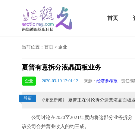
首页
当前位置：
首页
>
企业
夏普有意拆分液晶面板业务
5 Plus横扫千军！黑鲨游戏手机2 Pro评测：
华为MateBook 13 20
企业
2020-03-19 12:01:12
来源：
经济参考报
责任编
小时不烫手
屏
导语
《读卖新闻》 夏普正在讨论拆分运营液晶面板业务的内部公
公司讨论在2020至2021年度内将这部分业务拆
该公司合并营业收入的约三成。