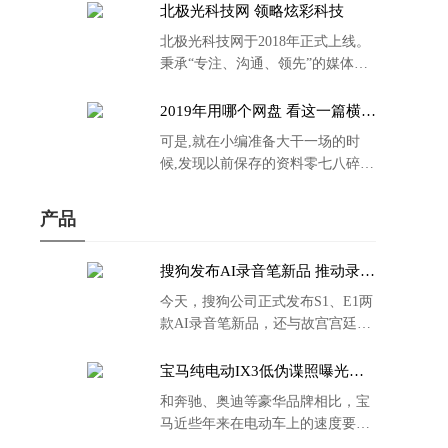
北极光科技网 领略炫彩科技
北极光科技网于2018年正式上线。
秉承“专注、沟通、领先”的媒体理
念。
2019年用哪个网盘 看这一篇横评
就够了
可是,就在小编准备大干一场的时
候,发现以前保存的资料零七八碎,
散乱不堪;如何把他们放到同一网盘
里规规矩矩地归纳备份起来,就成为
产品
了新年选择的重中之重。
搜狗发布AI录音笔新品 推动录音
笔行业智能化进程
今天，搜狗公司正式发布S1、E1两
款AI录音笔新品，还与故宫宫廷文
化合作推出了S1和C1 Pro两款产品
的故宫宫廷联名款。
宝马纯电动IX3低伪谍照曝光：
封闭式双肾格栅 续航超400KM
和奔驰、奥迪等豪华品牌相比，宝
马近些年来在电动车上的速度要慢
了不少。