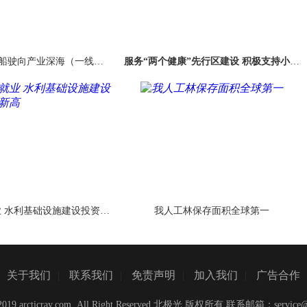
输船驶向产业深海（一线调
服务“两个健康”先行区建设 积极支持小微
研）
企业发展
 水利基础设施建设投资上
我人工林保存面积全球第一
半年创新高
关于我们
|
联系我们
|
免责声明
|
加入我们
|
广告合作
C)2019 arcticray.com ,All Right Reserved 北极光 版权所有 联系邮箱：
service