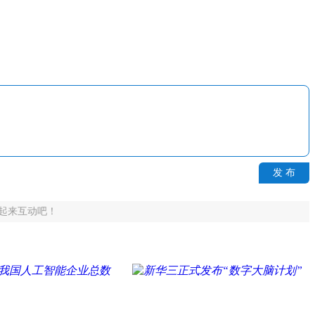
发 布
起来互动吧！