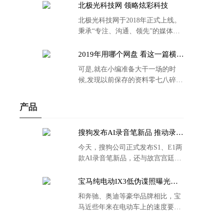
北极光科技网 领略炫彩科技
北极光科技网于2018年正式上线。
秉承“专注、沟通、领先”的媒体理
念。
2019年用哪个网盘 看这一篇横评
就够了
可是,就在小编准备大干一场的时
候,发现以前保存的资料零七八碎,
散乱不堪;如何把他们放到同一网盘
里规规矩矩地归纳备份起来,就成为
产品
了新年选择的重中之重。
搜狗发布AI录音笔新品 推动录音
笔行业智能化进程
今天，搜狗公司正式发布S1、E1两
款AI录音笔新品，还与故宫宫廷文
化合作推出了S1和C1 Pro两款产品
的故宫宫廷联名款。
宝马纯电动IX3低伪谍照曝光：
封闭式双肾格栅 续航超400KM
和奔驰、奥迪等豪华品牌相比，宝
马近些年来在电动车上的速度要慢
了不少。