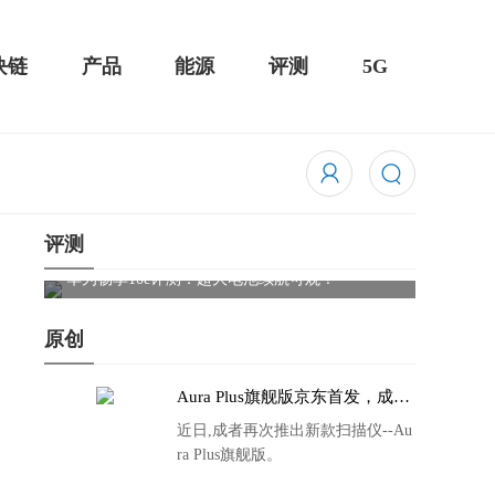
块链
产品
能源
评测
5G
评测
触控全面
华为畅享10e评测：超大电池续航可观！
骁龙85
吃鸡半
原创
Aura Plus旗舰版京东首发，成者
生态链再添扫描仪新成员
近日,成者再次推出新款扫描仪--Au
ra Plus旗舰版。