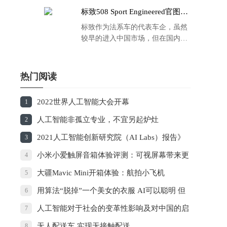
标致508 Sport Engineered官图发
布：马力500匹 百公里4.3秒！
标致作为法系车的代表车企，虽然
较早的进入中国市场，但在国内的
品牌运营方面同大众、丰田等头部
车企存在一定的差距，导致如今销
量也是每况愈下，在国内车市的存
热门阅读
在感也越来越弱。
2022世界人工智能大会开幕
1
人工智能非孤立专业，不宜另起炉灶
2
2021人工智能创新研究院（AI Labs）报告》
3
发布，科大讯飞研究院上榜
小米小爱触屏音箱体验评测：可视屏幕带来更
4
多场景体验
大疆Mavic Mini开箱体验：航拍小飞机
5
用算法“脱掉”一个美女的衣服 AI可以聪明 但
6
人必须善良
人工智能对于社会的变革性影响及对中国的启
7
示
无人配送车 实现无接触配送
8