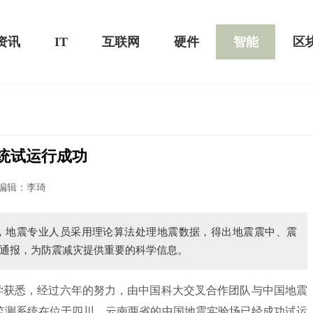
资讯
IT
互联网
硬件
智能
区
统试运行成功
黑鲨游戏手机2 Pro评测：
华为MateBook 13 2020款评测：超值的2K
编辑：李琦
屏
，地震专业人员采用理论算法处理地震数据，得出地震震中、震
通报，为防震减灾提供重要的科学信息。
获悉，经过六年的努力，由中国科大交叉合作团队与中国地震
”监测系统在位于四川、云南两省的中国地震实验场已经成功试运