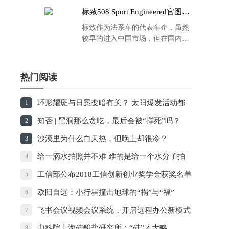
标致508 Sport Engineered官图发
布：马力500匹 百公里4.3秒！
标致作为法系车的代表车企，虽然
较早的进入中国市场，但在国内的
品牌运营方面同大众、丰田等头部
车企存在一定的差距，导致如今销
量也是每况愈下，在国内车市的存
热门阅读
在感也越来越弱。
环形耀斑与日冕变暗有关？ 太阳爆发活动都
1
是“团伙作案”
知否 | 黑洞那么贪吃，最后会被“撑死”吗？
2
沙漠里为什么白天热，但晚上却很冷？
3
给一滴水拍照并不难 难的是给一个水分子拍
4
照
工信部公布2018工信创新创业奖学金获奖名单
5
欧阳自远：小行星撞击地球的“祸”与“福”
6
飞书会议视频会议系统，开启远程办公新模式
7
中科院上海硅酸盐研究所：“硅”才大略
8