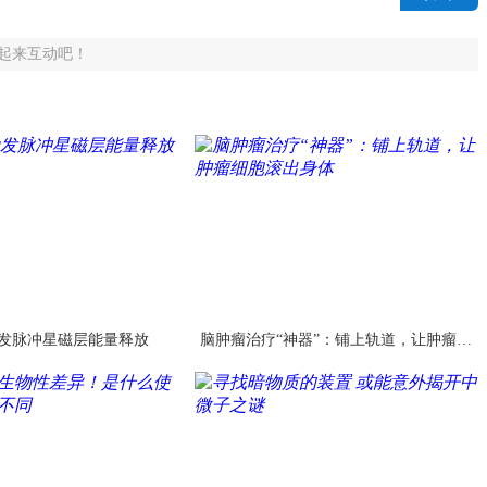
起来互动吧！
发脉冲星磁层能量释放
脑肿瘤治疗“神器”：铺上轨道，让肿瘤细
胞滚出身体