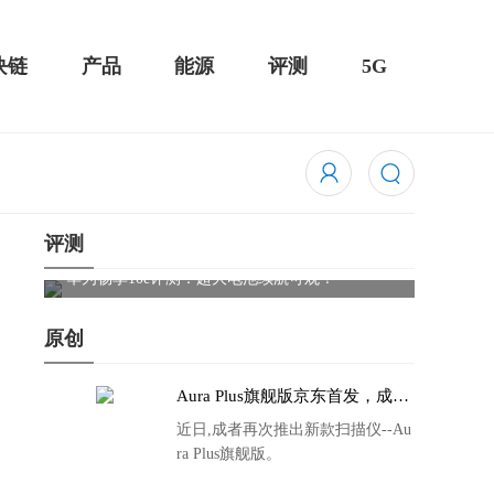
块链
产品
能源
评测
5G
评测
触控全面
华为畅享10e评测：超大电池续航可观！
骁龙85
吃鸡半
原创
Aura Plus旗舰版京东首发，成者
生态链再添扫描仪新成员
近日,成者再次推出新款扫描仪--Au
ra Plus旗舰版。