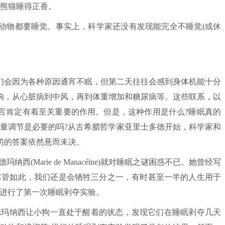
熊猫睡得正香。
物都要睡觉。事实上，科学家还没有发现能完全不睡觉(或休
会因为各种原因通宵不眠，但第二天往往会感到身体机能十分
响，从心脏病到中风，再到体重增加和糖尿病等。这些联系，以
言肯定有着至关重要的作用。但是，这种作用是什么?睡眠真的
能量调节是必要的吗?从古希腊哲学家亚里士多德开始，科学家和
切的答案依然悬而未决。
Marie de Manacéïne)就对睡眠之谜困惑不已。她曾经写
尽管如此，我们还是会牺牲三分之一，有时甚至一半的人生用于
上进行了第一次睡眠剥夺实验。
玛纳西让小狗一直处于醒着的状态，发现它们在睡眠剥夺几天