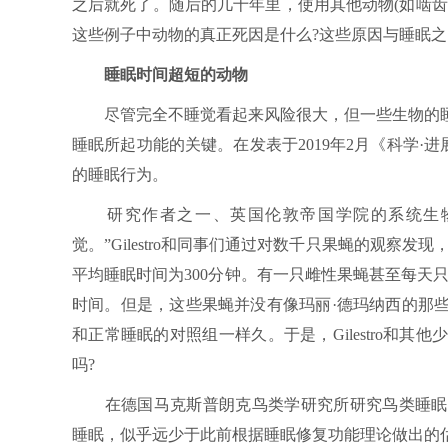
之后就死了。随后的几十年里，使用其他动物(如啮
这些例子中动物的真正死因是什么?这些原因与睡眠之
睡眠时间超短的动物
尽管完全不睡觉看起来风险很大，但一些生物的睡
睡眠所起功能的关键。在发表于2019年2月《科学·进展》(
的睡眠行为。
研究作者之一、英国伦敦帝国学院的系统生物学讲师Gi
觉。”Gilestro和同事们通过对数千只果蝇的观察
平均睡眠时间为300分钟。有一只雌性果蝇甚至每天
时间。但是，这些果蝇并没有像玛丽·德玛纳西的那
和正常睡眠的对照组一样久。于是，Gilestro和
吗?
在德国马克斯普朗克鸟类学研究所研究鸟类睡眠的尼尔斯·罗
睡眠，似乎远少于此前根据睡眠修复功能理论做出的估