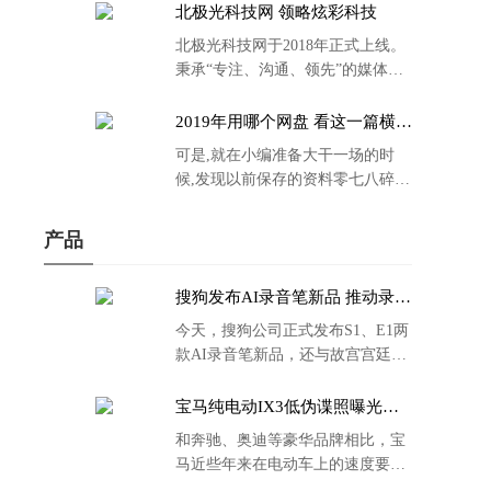
北极光科技网 领略炫彩科技
北极光科技网于2018年正式上线。
秉承“专注、沟通、领先”的媒体理
念。
2019年用哪个网盘 看这一篇横评
就够了
可是,就在小编准备大干一场的时
候,发现以前保存的资料零七八碎,
散乱不堪;如何把他们放到同一网盘
里规规矩矩地归纳备份起来,就成为
产品
了新年选择的重中之重。
搜狗发布AI录音笔新品 推动录音
笔行业智能化进程
今天，搜狗公司正式发布S1、E1两
款AI录音笔新品，还与故宫宫廷文
化合作推出了S1和C1 Pro两款产品
的故宫宫廷联名款。
宝马纯电动IX3低伪谍照曝光：
封闭式双肾格栅 续航超400KM
和奔驰、奥迪等豪华品牌相比，宝
马近些年来在电动车上的速度要慢
了不少。