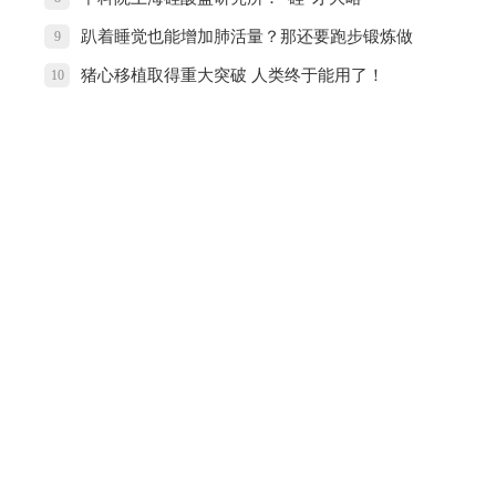
趴着睡觉也能增加肺活量？那还要跑步锻炼做
9
什么
猪心移植取得重大突破 人类终于能用了！
10