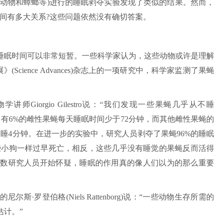
齿动物和蟑螂等)进行的睡眠剥夺实验发现了类似的结果。然而，
间有多大关系?这些问题依然没有确切答案。
眠时间可以非常短暂。一些科学家认为，这些动物或许是理解
Science Advances)杂志上的一项研究中，科学家监测了果蝇
orgio Gilestro说：“我们发现一些果蝇几乎从不睡
发现，有6%的雌性果蝇每天睡眠时间少于72分钟，而其他雌性果蝇的
只睡4分钟。在进一步的实验中，研究人员剥夺了果蝇96%的睡眠
些小狗一样过早死亡，相反，这些几乎没有睡觉的果蝇反而活得
其他少数研究人员开始怀疑，睡眠的作用真的像人们以为的那么重要
登伯格(Niels Rattenborg)说：“一些动物生存所需的
计。”