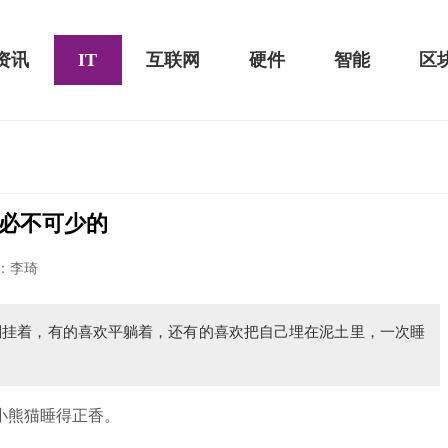
资讯
IT
互联网
硬件
智能
区
必不可少的
黑鲨游戏手机2 Pro评测：
华为MateBook 13 2020款评测：超值的2K
：李琦
屏
倒挂着，有的喜欢平躺着，还有的喜欢把自己埋在泥土里，一次睡