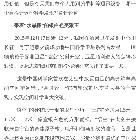
用价值，但是今天我们每个人用到的手机等通讯设备，哪一
个离得开这些科学发现?”常进说道。
带着“水晶棒”的银白色美猴王
2015年12月17日8时12分，我国在酒泉卫星发射中心用
长征二号丁运载火箭成功将中国科学卫星系列首发星——暗
物质粒子探测卫星“悟空”发射升空，卫星顺利进入预定转移
轨道。这标志着我国空间科学探测研究迈出了重要一步。
“这是中国科学家首次在太空中放置自己的高分辨率高
能空间望远镜，”常进说，“它有望深刻地变革人类的宇宙
观，实现空间科学重大突破。”
“悟空”的身材比一般的卫星小巧，“三围”分别为1.5米、
1.5米、1.2米，像盒银白色的方形蛋糕。“悟空”在太空中接
收来自宇宙的高能原子核、电子和伽马射线的信号，它是世
界上迄今为止观测能段范围最宽、能量分辨率最优的空间探