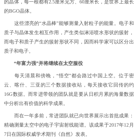
的晶体，每一根都有2.5厘米见方、60厘米长，是世界上最长
的BGO晶体。
这些漂亮的“水晶棒”能够测量入射粒子的能量。电子和
质子与晶体发生相互作用，产生类似淋浴喷水形状的簇射，
而电子和质子产生的簇射形状不同，因而科学家可以区分出
质子和电子。
“年富力强”并将继续在太空服役
每天清晨和傍晚，“悟空”都会路过中国上空。位于密
云、喀什、三亚的三个数据接收站，每天接收它回传的约
16G数据。而常进带领的团队就是要从日积月累的海量数据
中分析出有价值的科学成果。
而在一年多前，常进团队就已向世界展示出首批成果：
精确测量太空中的电子宇宙射线能谱。该成果于2017年12月
7日在国际权威学术期刊《自然》发表。