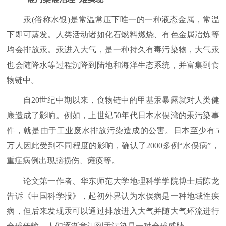
汞(俗称水银)是常温常压下唯一的一种液态金属，常温
下即可蒸发。人类活动诸如化石燃料燃烧、有色金属冶炼等
均会排放汞。汞进入大气，是一种持久有毒污染物，大气汞
也会随降水等过程沉降到陆地和海洋生态系统，并富集到食
物链中。
自20世纪中期以来，食物链中的甲基汞暴露就对人类健
康造成了影响。例如，上世纪50年代日本水俣湾的汞污染事
件，就是由于工业废水排放污染造成的公害。日本至少有5
万人因此受到不同程度的影响，确认了2000多例“水俣病”，
重症病例出现脑损伤、瘫痪等。
论文第一作者、华东师范大学地理科学学院博士后陈龙
告诉《中国科学报》，起初外界认为水俣病是一种地域性疾
病，但后来发现汞可以通过排放进入大气并随大气环流进行