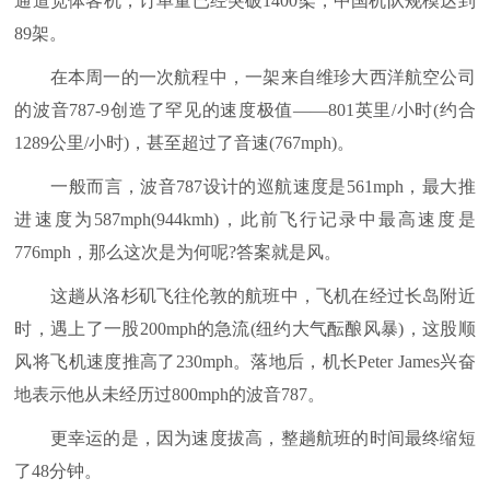
通道宽体客机，订单量已经突破1400架，中国机队规模达到
89架。
在本周一的一次航程中，一架来自维珍大西洋航空公司
的波音787-9创造了罕见的速度极值——801英里/小时(约合
1289公里/小时)，甚至超过了音速(767mph)。
一般而言，波音787设计的巡航速度是561mph，最大推
进速度为587mph(944kmh)，此前飞行记录中最高速度是
776mph，那么这次是为何呢?答案就是风。
这趟从洛杉矶飞往伦敦的航班中，飞机在经过长岛附近
时，遇上了一股200mph的急流(纽约大气酝酿风暴)，这股顺
风将飞机速度推高了230mph。落地后，机长Peter James兴奋
地表示他从未经历过800mph的波音787。
更幸运的是，因为速度拔高，整趟航班的时间最终缩短
了48分钟。