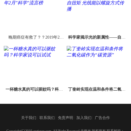
晚期癌症有救了？？2019年2
科学家揭示光的新属性——自扭
月"科学"流言榜
矩 光线能以螺旋方式传播
一杯糖水真的可以驱蚊吗？科学
丁奎岭实现在温和条件将二氧化
家说可以试试
碳作为“碳资源”
|
|
|
|
关于我们
联系我们
免责声明
加入我们
广告合作