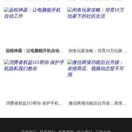
ice
Windows的PC用户可换换口味了
远程神器：让电脑能开机自动工
闲鱼玩家攻略：培育10万玩家下
作
的社区生活
消费者权益315帮你 保护手机隐
微信两项功能后台升级：表情商
私我们教你
店、视频动态暂不可用
|
|
|
|
关于我们
联系我们
免责声明
加入我们
广告合作