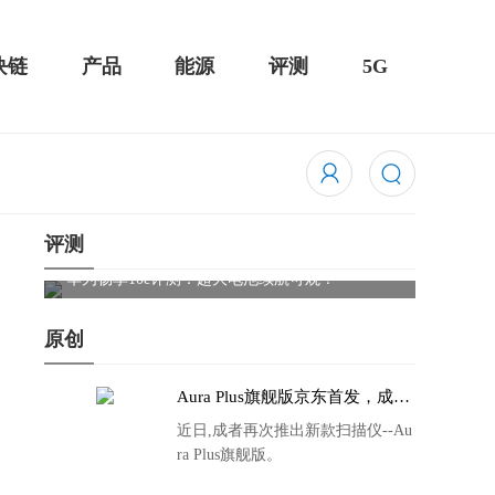
块链
产品
能源
评测
5G
评测
触控全面
华为畅享10e评测：超大电池续航可观！
骁龙85
吃鸡半
原创
Aura Plus旗舰版京东首发，成者
生态链再添扫描仪新成员
近日,成者再次推出新款扫描仪--Au
ra Plus旗舰版。