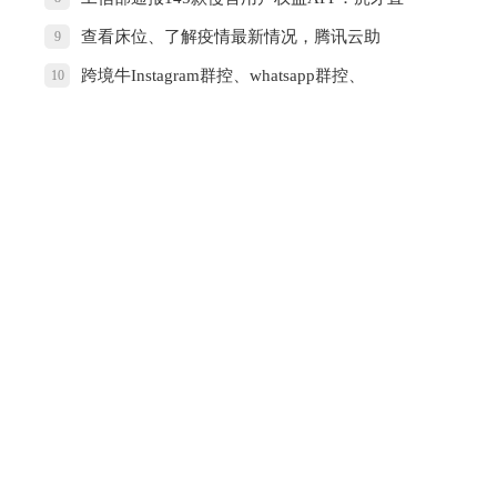
播、东方财富等在列
查看床位、了解疫情最新情况，腾讯云助
9
力“武汉战疫”小程序上线
跨境牛Instagram群控、whatsapp群控、
10
facebook群控主要针对的人群有哪些？