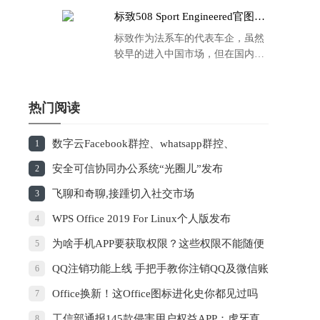
标致508 Sport Engineered官图发
布：马力500匹 百公里4.3秒！
标致作为法系车的代表车企，虽然
较早的进入中国市场，但在国内的
品牌运营方面同大众、丰田等头部
车企存在一定的差距，导致如今销
量也是每况愈下，在国内车市的存
热门阅读
在感也越来越弱。
数字云Facebook群控、whatsapp群控、
1
instagram群控的使用有没有针对性？
安全可信协同办公系统“光圈儿”发布
2
飞聊和奇聊,接踵切入社交市场
3
WPS Office 2019 For Linux个人版发布
4
为啥手机APP要获取权限？这些权限不能随便
5
同意
QQ注销功能上线 手把手教你注销QQ及微信账
6
号
Office换新！这Office图标进化史你都见过吗
7
工信部通报145款侵害用户权益APP：虎牙直
8