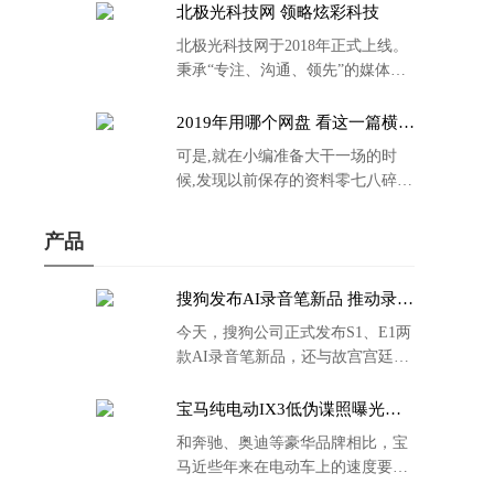
北极光科技网 领略炫彩科技
北极光科技网于2018年正式上线。
秉承“专注、沟通、领先”的媒体理
念。
2019年用哪个网盘 看这一篇横评
就够了
可是,就在小编准备大干一场的时
候,发现以前保存的资料零七八碎,
散乱不堪;如何把他们放到同一网盘
里规规矩矩地归纳备份起来,就成为
产品
了新年选择的重中之重。
搜狗发布AI录音笔新品 推动录音
笔行业智能化进程
今天，搜狗公司正式发布S1、E1两
款AI录音笔新品，还与故宫宫廷文
化合作推出了S1和C1 Pro两款产品
的故宫宫廷联名款。
宝马纯电动IX3低伪谍照曝光：
封闭式双肾格栅 续航超400KM
和奔驰、奥迪等豪华品牌相比，宝
马近些年来在电动车上的速度要慢
了不少。