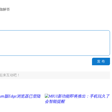
大咖解答
发 布
起来互动吧！