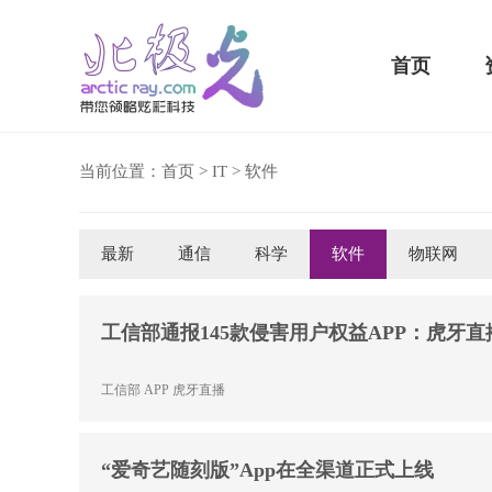
首页
当前位置：
首页
>
IT
>
软件
最新
通信
科学
软件
物联网
骁龙855 Plus横扫千军！
吃鸡半小时不烫手
工信部通报145款侵害用户权益APP：虎牙
工信部
APP
虎牙直播
“爱奇艺随刻版”App在全渠道正式上线