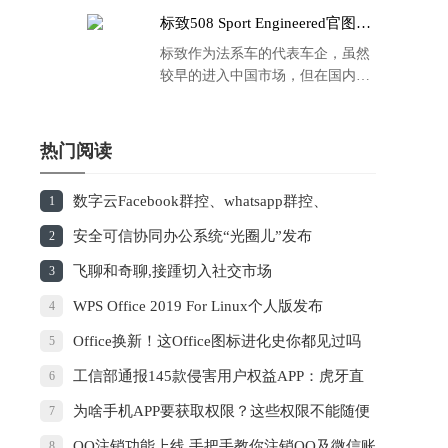
标致508 Sport Engineered官图发
布：马力500匹 百公里4.3秒！
标致作为法系车的代表车企，虽然
较早的进入中国市场，但在国内的
品牌运营方面同大众、丰田等头部
车企存在一定的差距，导致如今销
量也是每况愈下，在国内车市的存
热门阅读
在感也越来越弱。
数字云Facebook群控、whatsapp群控、
1
instagram群控的使用有没有针对性？
安全可信协同办公系统“光圈儿”发布
2
飞聊和奇聊,接踵切入社交市场
3
WPS Office 2019 For Linux个人版发布
4
Office换新！这Office图标进化史你都见过吗
5
工信部通报145款侵害用户权益APP：虎牙直
6
播、东方财富等在列
为啥手机APP要获取权限？这些权限不能随便
7
同意
QQ注销功能上线 手把手教你注销QQ及微信账
8