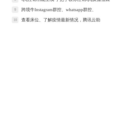
号
跨境牛Instagram群控、whatsapp群控、
9
facebook群控主要针对的人群有哪些？
查看床位、了解疫情最新情况，腾讯云助
10
力“武汉战疫”小程序上线