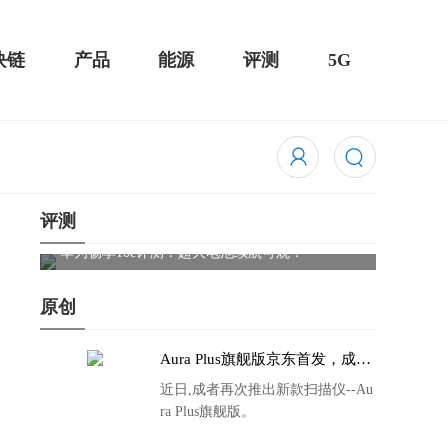
块链
产品
能源
评测
5G
评测
触控全面
华为畅享10e评测：超大电池续航可观！
骁龙85
吃鸡半
原创
Aura Plus旗舰版京东首发，成者
生态链再添扫描仪新成员
近日,成者再次推出新款扫描仪--Au
ra Plus旗舰版。