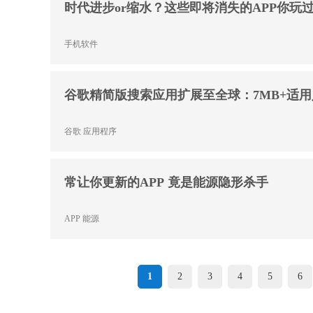
时代进步or缩水？这些即将消失的APP你玩
手机软件
谷歌精简版搜索应用扩展至全球：7MB+适
谷歌
应用程序
常让你更新的APP 竟是能源隐形杀手
APP
能源
1
2
3
4
5
6