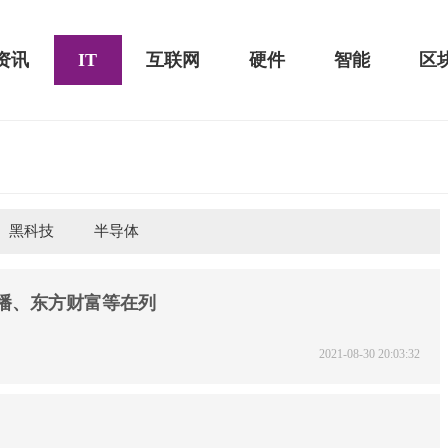
资讯
IT
互联网
硬件
智能
区
黑科技
半导体
黑鲨游戏手机2 Pro评测：
华为MateBook 13 2020款评测：超值的2K
屏
直播、东方财富等在列
2021-08-30 20:03:32