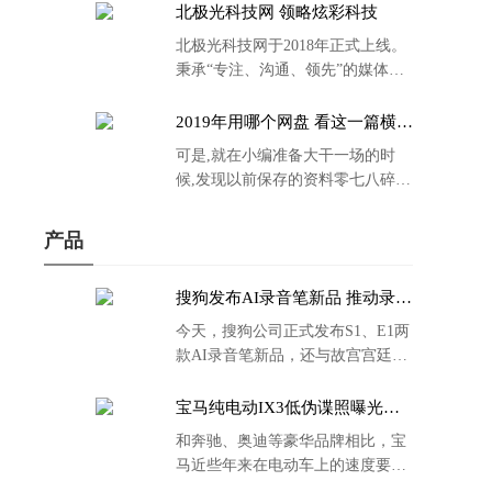
北极光科技网 领略炫彩科技
北极光科技网于2018年正式上线。
秉承“专注、沟通、领先”的媒体理
念。
2019年用哪个网盘 看这一篇横评
就够了
可是,就在小编准备大干一场的时
候,发现以前保存的资料零七八碎,
散乱不堪;如何把他们放到同一网盘
里规规矩矩地归纳备份起来,就成为
产品
了新年选择的重中之重。
搜狗发布AI录音笔新品 推动录音
笔行业智能化进程
今天，搜狗公司正式发布S1、E1两
款AI录音笔新品，还与故宫宫廷文
化合作推出了S1和C1 Pro两款产品
的故宫宫廷联名款。
宝马纯电动IX3低伪谍照曝光：
封闭式双肾格栅 续航超400KM
和奔驰、奥迪等豪华品牌相比，宝
马近些年来在电动车上的速度要慢
了不少。