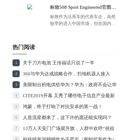
标致508 Sport Engineered官图发
布：马力500匹 百公里4.3秒！
标致作为法系车的代表车企，虽然
较早的进入中国市场，但在国内的
品牌运营方面同大众、丰田等头部
车企存在一定的差距，导致如今销
量也是每况愈下，在国内车市的存
热门阅读
在感也越来越弱。
关于刀片电池 王传福话只说了一半
1
360与华为达成战略合作，扫地机器人接入
2
HiLink生态
美限制台积电供给华为？华为：政府不会让华
3
为任人宰割
CITE2019开幕 又秀了哪些电子信息产业最新
4
发展成果？
鸿蒙，终于打响了对抗安卓的第一战！
5
人造流星都来了，这下许的愿还能实现吗？
6
13万人天安门广场观升旗，人群中欢呼“祝祖
7
国生日快乐”！
科技研发深耕细作步子坚实（新时代新作为）
8