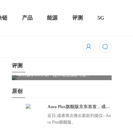
块链
产品
能源
评测
5G
评测
触控全面
华为畅享10e评测：超大电池续航可观！
骁龙85
吃鸡半
原创
Aura Plus旗舰版京东首发，成者
生态链再添扫描仪新成员
近日,成者再次推出新款扫描仪--Au
ra Plus旗舰版。