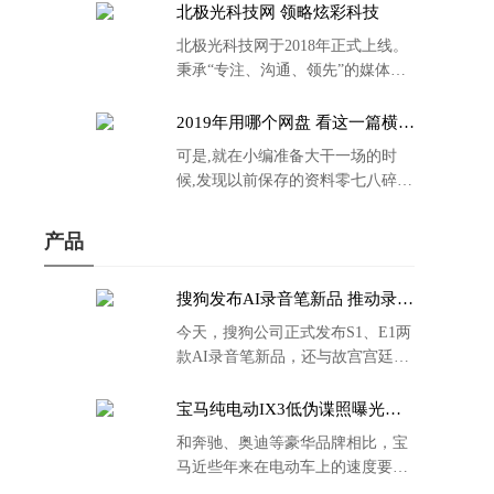
北极光科技网 领略炫彩科技
北极光科技网于2018年正式上线。
秉承“专注、沟通、领先”的媒体理
念。
2019年用哪个网盘 看这一篇横评
就够了
可是,就在小编准备大干一场的时
候,发现以前保存的资料零七八碎,
散乱不堪;如何把他们放到同一网盘
里规规矩矩地归纳备份起来,就成为
产品
了新年选择的重中之重。
搜狗发布AI录音笔新品 推动录音
笔行业智能化进程
今天，搜狗公司正式发布S1、E1两
款AI录音笔新品，还与故宫宫廷文
化合作推出了S1和C1 Pro两款产品
的故宫宫廷联名款。
宝马纯电动IX3低伪谍照曝光：
封闭式双肾格栅 续航超400KM
和奔驰、奥迪等豪华品牌相比，宝
马近些年来在电动车上的速度要慢
了不少。