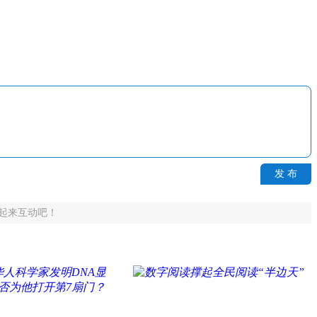
发 布
起来互动吧！