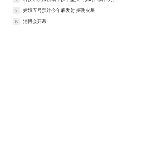
嫦娥五号预计今年底发射 探测火星
9
消博会开幕
10