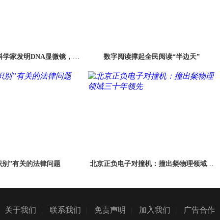
科学家发明DNA显微镜，诺
数字阅读撑起全民阅读“半边天”
为他打开第7扇门？
识别”有关的法律问题
北京正负电子对撞机：撞出粲物理领域三
十年领先
关于我们
|
联系我们
|
免责声明
|
加入我们
|
广告合作