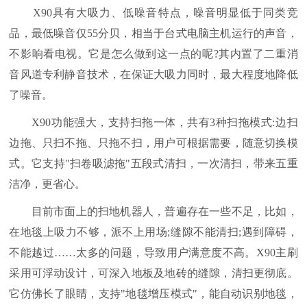
X90具有大吸力、低噪音特点，噪音明显低于同类竞
品，最低噪音仅55分贝，相当于台式电脑主机运行的声音，
不影响看电视。它是怎么做到这一点的呢?其内置了二重消
音风道专利静音技术，在保证大吸力同时，最大程度地降低
了噪音。
X90功能强大，支持扫拖一体，共有3种扫拖模式:边扫
边拖、只扫不拖、只拖不扫，用户可根据需要，随意切换模
式。它支持"扫卷吸滤拖"五段式清扫，一次清扫，带来五重
洁净，更省心。
目前市面上的扫地机器人，普遍存在一些不足，比如，
在地毯上吸力不够，派不上用场;缝隙不能清扫;遇到障碍，
不能越过……太多的问题，导致用户满意度不高。X90主刷
采用可浮动设计，可深入地板及地砖的缝隙，清扫更彻底。
它仿佛长了眼睛，支持"地毯增压模式"，能自动识别地毯，