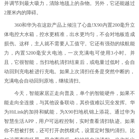
并调节到最大吸力，清除地毯上的杂物。另外，它还能越过
2厘米内的障碍。
360和华为在这款产品上倾注了心血!X90内置200毫升立
体电控大水箱，控水更精准，出水更均匀，不会对地板造成
损伤。这样，主人就不需要人工值守。它还有强劲的续航能
力，内置5200毫安大电池，一次充满电可使用3小时。并
且，它很智能，当扫地机清扫结束后，或电量过低时，会自
动回到充电桩进行充电。如果上次清扫任务是突然中断的，
充满电会自动回到原地，继续清扫。
今天，智能家居正走向普及，单个的智能硬件，如果不
能走向全连接，与其他设备联动，其价值难以完全发挥。华
为HiLink的加持和赋能，为X90扫地机锦上添花。通过华为
智慧生活APP，用户可远程控制，实时查看清扫轨迹。如果
你不想被打扰，还可打开勿扰模式，设置定时预约清扫。比